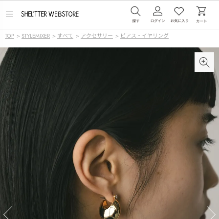
メ
ニ
ュ
TOP
>
STYLEMIXER
>
すべて
>
アクセサリー
>
ピアス・イヤリング
ー
を
開
く