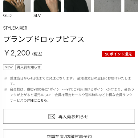
GLD
SLV
STYLEMIXER
プランプドロップピアス
￥2,200
（税込）
20
ポイント還元
NEW
再入荷お知らせ
 ※ 
受注当日から4日後までに発送となります。 最短注文日の翌日にお届けいたしま
す。
 ※ 
会員様は、税抜¥100毎に1ポイント＝¥1でご利用頂けるポイントが貯まり、会員ラ
ンクが上がると還元率もUP！会員様限定セールや送料無料などお得な会員ランク
サービスの
詳細はこちら
。