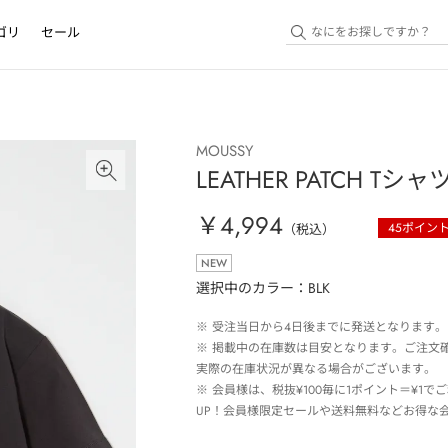
ゴリ
セール
MOUSSY
LEATHER PATCH Tシャ
￥4,994
45
ポイン
（税込）
NEW
選択中のカラー：BLK
※
受注当日から4日後までに発送となります。
※
掲載中の在庫数は目安となります。ご注文
実際の在庫状況が異なる場合がございます。
※
会員様は、税抜¥100毎に1ポイント＝¥1
UP！会員様限定セールや送料無料などお得な