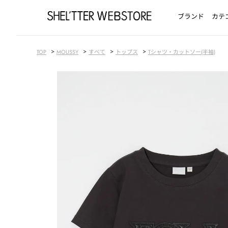
ブランド
カテ
>
>
>
>
TOP
MOUSSY
すべて
トップス
Tシャツ・カットソー(半袖)