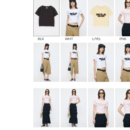
BLK
WHT
L/YEL
PNK