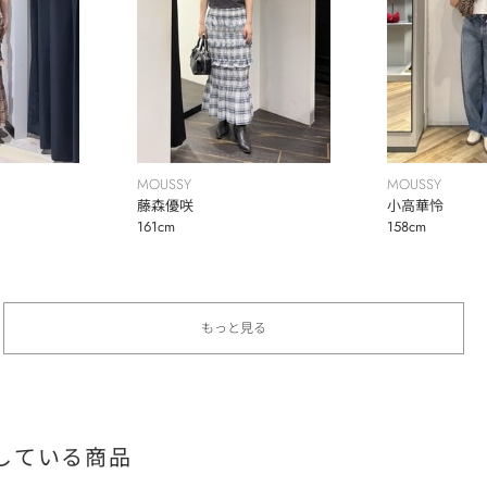
MOUSSY
MOUSSY
藤森優咲
小高華怜
161cm
158cm
もっと見る
している商品