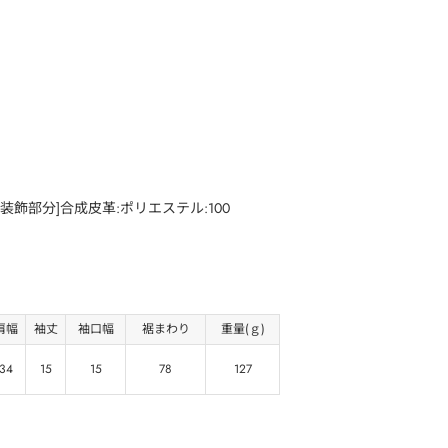
[装飾部分]合成皮革:ポリエステル:100
肩幅
袖丈
袖口幅
裾まわり
重量(ｇ)
34
15
15
78
127