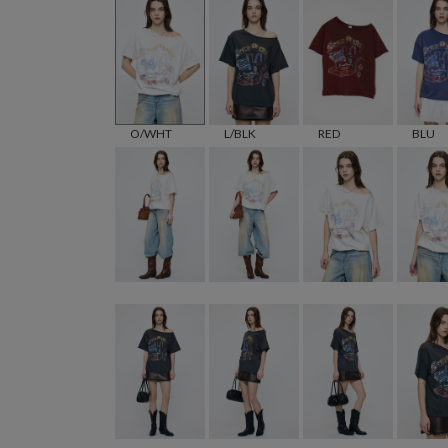
O/WHT
L/BLK
RED
BLU