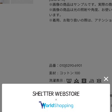
※画像の商品はサンプルです。実際の商
※画像の商品は光の照射や角度、お使い
います。
※着用、お取り扱いの際は、アテンショ
品番
010JS290-6901
コットン:100
素材
洗濯表示
サイズ
サイズ
総丈
バスト
FREE
67
114