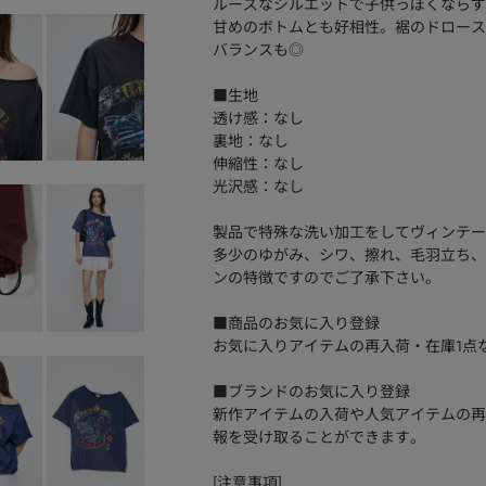
ルーズなシルエットで子供っぽくならず
甘めのボトムとも好相性。裾のドロース
バランスも◎
■生地
透け感：なし
裏地：なし
伸縮性：なし
光沢感：なし
製品で特殊な洗い加工をしてヴィンテー
多少のゆがみ、シワ、擦れ、毛羽立ち、
ンの特徴ですのでご了承下さい。
■商品のお気に入り登録
お気に入りアイテムの再入荷・在庫1点
■ブランドのお気に入り登録
新作アイテムの入荷や人気アイテムの再
報を受け取ることができます。
[注意事項]