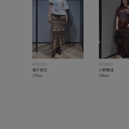
MOUSSY
MOUSSY
増子実花
小野華佳
177cm
152cm