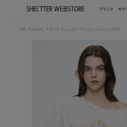
ブランド
カテ
>
>
>
>
TOP
MOUSSY
すべて
トップス
Tシャツ・カットソー(半袖)