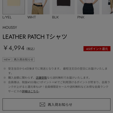
L/YEL
WHT
BLK
PNK
MOUSSY
LEATHER PATCH Tシャツ
￥4,994
（税込）
45
ポイント還元
NEW
再入荷お知らせ
 ※ 
受注当日から4日後までに発送となります。 最短注文日の翌日にお届けいたしま
す。
 ※ 
購入金額に関わらず、
店舗受取
なら送料無料でお届けいたします。
 ※ 
会員様は、税抜¥100毎に1ポイント＝¥1でご利用頂けるポイントが貯まり、会員ラ
ンクが上がると還元率もUP！会員様限定セールや送料無料などお得な会員ランク
サービスの
詳細はこちら
。