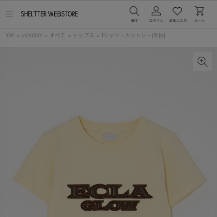
メ
ニ
ュ
TOP
>
MOUSSY
>
すべて
>
トップス
>
Tシャツ・カットソー(半袖)
ー
を
開
く