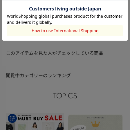
MOUSSY
MOUSSY
MOUSSY
菊地結
田畑亜弥
小高華怜
168cm
155cm
158cm
このアイテムを見た人がチェックしている商品
閲覧中カテゴリーのランキング
TOPICS