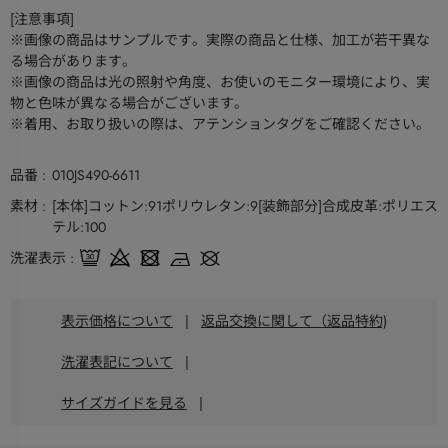
[注意事項]
※画像の商品はサンプルです。実際の商品と仕様、加工が若干異な
る場合があります。
※画像の商品は光の照射や角度、お使いのモニター環境により、実
物と色味が異なる場合がございます。
※着用、お取り扱いの際は、アテンションタグをご確認ください。
品番
010JS490-6611
素材
[本体]コットン:91ポリウレタン:9[装飾部分]合成皮革:ポリエス
テル:100
洗濯表示
表示価格について
|
返品交換に関して（返品特約)
洗濯表記について
|
サイズガイドを見る
|