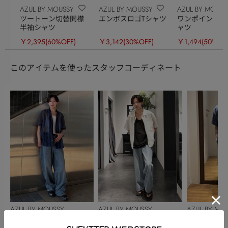
AZUL BY MOUSSY
AZUL BY MOUSSY
AZUL BY MOUSS
ツートーン切替開襟
エンボスロゴTシャツ
ワンポイントロ
半袖シャツ
ャツ
￥2,395
(60%OFF)
￥3,142
(30%OFF)
￥1,494
(50%OF
このアイテムを使ったスタッフコーディネート
AZUL BY MOUSSY
AZUL BY MOUSSY
AZUL BY MO
舟橋 諒
舟橋 諒
YAMADA AY