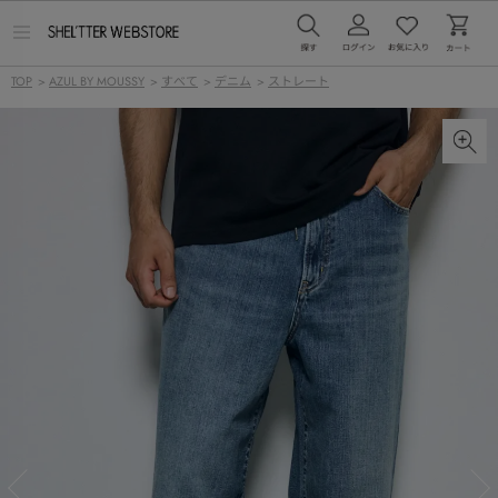
メ
ニ
ュ
TOP
>
AZUL BY MOUSSY
>
すべて
>
デニム
>
ストレート
ー
を
開
く