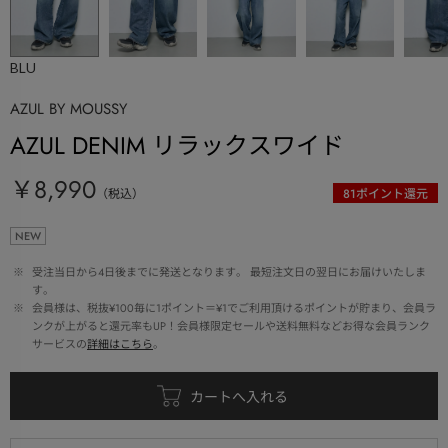
BLU
AZUL BY MOUSSY
AZUL DENIM リラックスワイド
￥8,990
（税込）
81
ポイント還元
NEW
 ※ 
受注当日から4日後までに発送となります。 最短注文日の翌日にお届けいたしま
す。
 ※ 
会員様は、税抜¥100毎に1ポイント＝¥1でご利用頂けるポイントが貯まり、会員ラ
ンクが上がると還元率もUP！会員様限定セールや送料無料などお得な会員ランク
サービスの
詳細はこちら
。