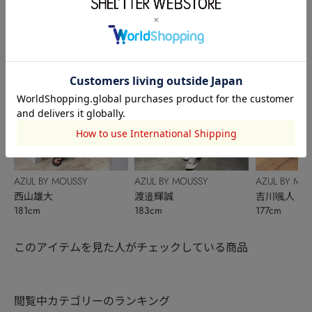
168cm
168cm
177cm
AZUL BY MOUSSY
AZUL BY MOUSSY
AZUL BY MO
西山雄大
渡邉輝誠
吉川颯人
181cm
183cm
177cm
このアイテムを見た人がチェックしている商品
閲覧中カテゴリーのランキング