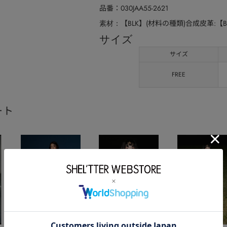
品番
030JAA55-2621
【BLK】(材料の種類)合成皮革:【
素材
サイズ
サイズ
FREE
ート