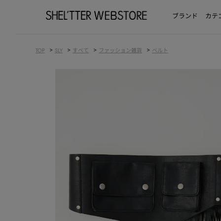
ブランド
カテ
>
>
>
>
TOP
SLY
すべて
ファッション雑貨
ベルト