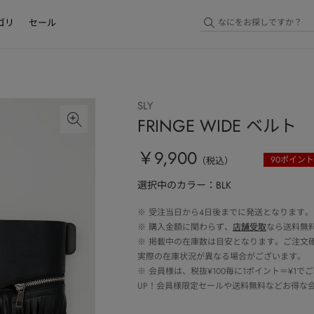
ゴリ
セール
SLY
FRINGE WIDE ベルト
￥9,900
90
ポイント
（税込）
選択中のカラー：BLK
※
受注当日から4日後までに発送となります。
※
購入金額に関わらず、
店舗受取
なら送料無
※
掲載中の在庫数は目安となります。ご注文
実際の在庫状況が異なる場合がございます。
※
会員様は、税抜¥100毎に1ポイント＝¥1
UP！会員様限定セールや送料無料などお得な