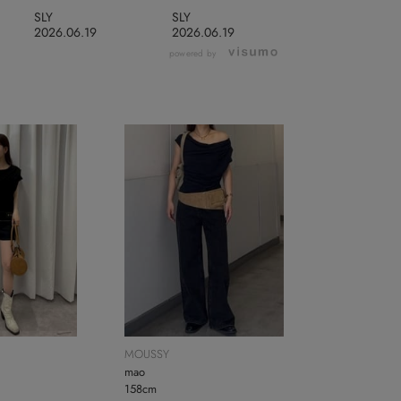
SLY
SLY
2026.06.19
2026.06.19
powered by
MOUSSY
mao
158cm