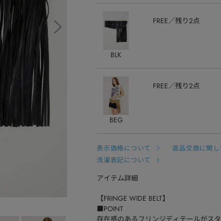
FREE
残り2点
BLK
FREE
残り2点
BEG
表示価格について
返品交換に関し
洗濯表記について
アイテム詳細
【FRINGE WIDE BELT】
■POINT
存在感のあるフリンジディテールがスタ