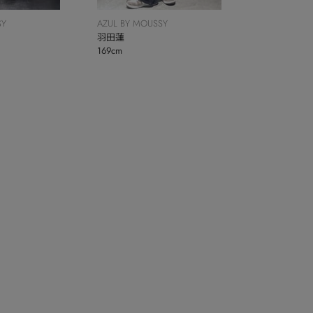
SY
AZUL BY MOUSSY
羽田蓮
169cm