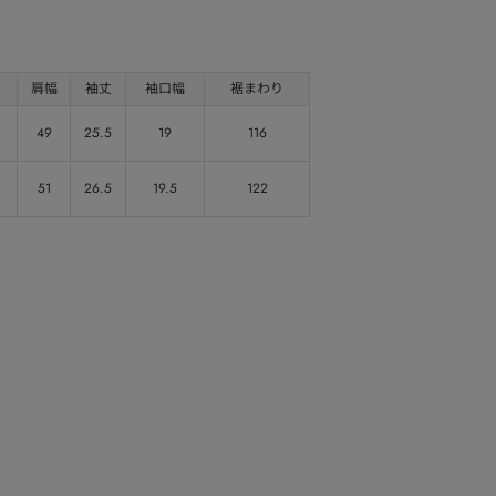
肩幅
袖丈
袖口幅
裾まわり
49
25.5
19
116
51
26.5
19.5
122