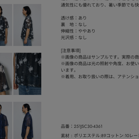
通気性にも優れており、暑い季節でも快
透け感：あり
裏 地：なし
伸縮性：ややあり
光沢感：なし
[注意事項]
※画像の商品はサンプルです。実際の商
※画像の商品は光の照射や角度、お使い
います。
※着用、お取り扱いの際は、アテンショ
品番
251JSC30-4361
ポリエステル:89コットン:10レー
素材