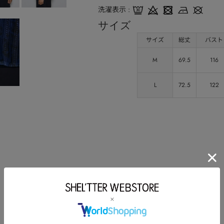
洗濯表示
サイズ
サイズ
総丈
バスト
M
69.5
116
L
72.5
122