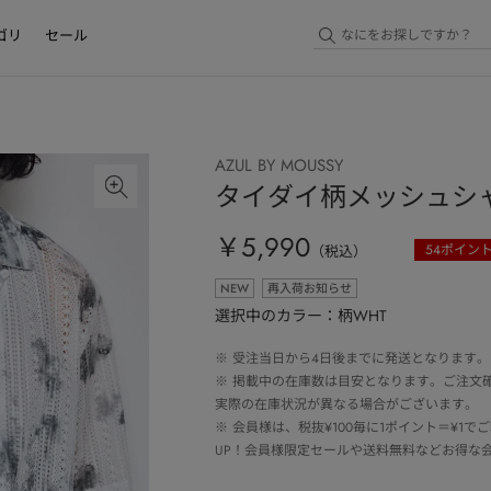
ゴリ
セール
AZUL BY MOUSSY
タイダイ柄メッシュシ
￥5,990
54
ポイン
（税込）
NEW
再入荷お知らせ
選択中のカラー：柄WHT
※
受注当日から4日後までに発送となります。
※
掲載中の在庫数は目安となります。ご注文
実際の在庫状況が異なる場合がございます。
※
会員様は、税抜¥100毎に1ポイント＝¥1
UP！会員様限定セールや送料無料などお得な