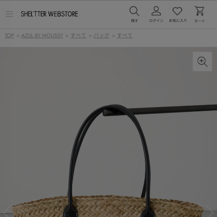
メ
ニ
ュ
TOP
>
AZUL BY MOUSSY
>
すべて
>
バッグ
>
すべて
ー
を
開
く