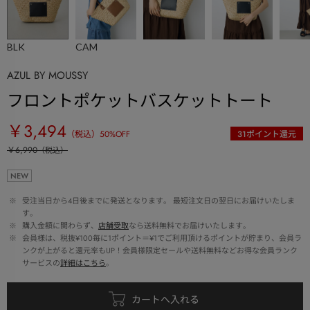
BLK
CAM
AZUL BY MOUSSY
フロントポケットバスケットトート
￥3,494
（税込）
50
%OFF
31
ポイント還元
￥6,990
（税込）
NEW
 ※ 
受注当日から4日後までに発送となります。 最短注文日の翌日にお届けいたしま
す。
 ※ 
購入金額に関わらず、
店舗受取
なら送料無料でお届けいたします。
 ※ 
会員様は、税抜¥100毎に1ポイント＝¥1でご利用頂けるポイントが貯まり、会員ラ
ンクが上がると還元率もUP！会員様限定セールや送料無料などお得な会員ランク
サービスの
詳細はこちら
。