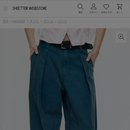
メ
ニ
ュ
TOP
>
MOUSSY
>
すべて
>
ボトム
>
パンツ
ー
を
開
く