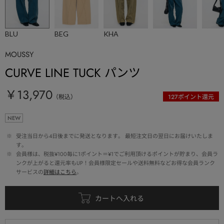
BLU
BEG
KHA
MOUSSY
CURVE LINE TUCK パンツ
￥13,970
（税込）
127
ポイント還元
NEW
 ※ 
受注当日から4日後までに発送となります。 最短注文日の翌日にお届けいたしま
す。
 ※ 
会員様は、税抜¥100毎に1ポイント＝¥1でご利用頂けるポイントが貯まり、会員ラ
ンクが上がると還元率もUP！会員様限定セールや送料無料などお得な会員ランク
サービスの
詳細はこちら
。