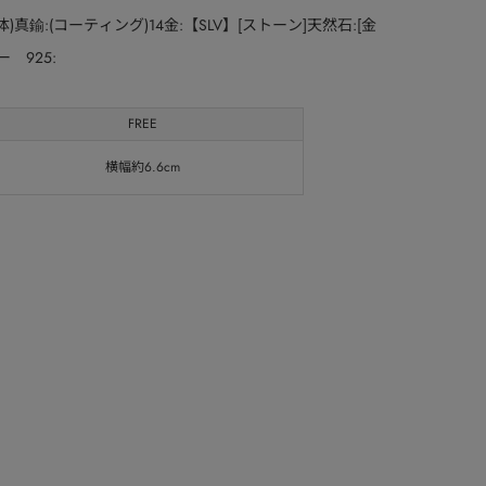
体)真鍮:(コーティング)14金:【SLV】[ストーン]天然石:[金
 925:
FREE
横幅約6.6cm