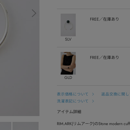
FREE
在庫あり
SLV
FREE
在庫あり
GLD
表示価格について
返品交換に関し
洗濯表記について
アイテム詳細
RIM.ARK(リムアーク)のStone modern cuf