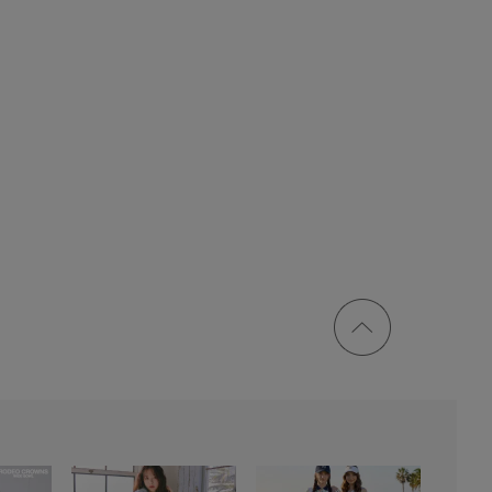
ページ
トップ
に戻る