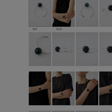
SLV
GLD