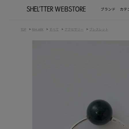
ブランド
カテ
>
>
>
>
TOP
RIM.ARK
すべて
アクセサリー
ブレスレット