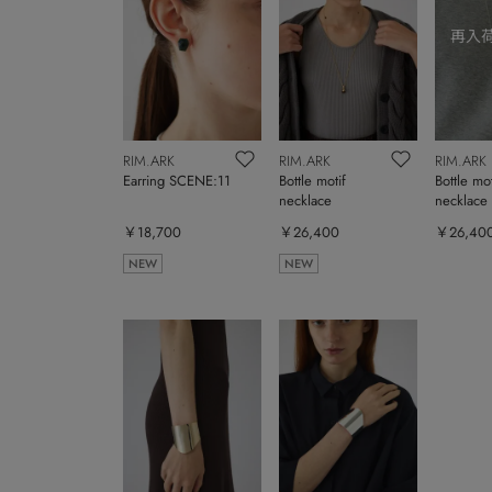
RIM.ARK
RIM.ARK
RIM.ARK
Earring SCENE:11
Bottle motif
Bottle mot
necklace
necklace
￥18,700
￥26,400
￥26,40
NEW
NEW