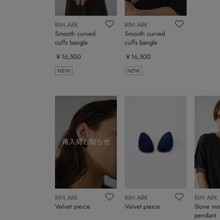
RIM.ARK
RIM.ARK
Smooth curved
Smooth curved
cuffs bangle
cuffs bangle
￥16,500
￥16,500
NEW
NEW
RIM.ARK
RIM.ARK
RIM.ARK
Velvet pierce
Velvet pierce
Stone mo
pendant