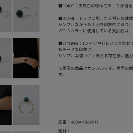
■POINT：天然石の球体モチーフが目
■DETAIL：トップに配した天然石の
シンプルながらも手元を印象的に彩り、
※GLDカラーに使用している天然石は、
■STYLING：Tシャツやドレスと合
もモードな印象に。
シンプルな装いにも映える存在感が魅力
※画像の商品はサンプルです。実際の商
す。
品番
460JAN56-0111
素材