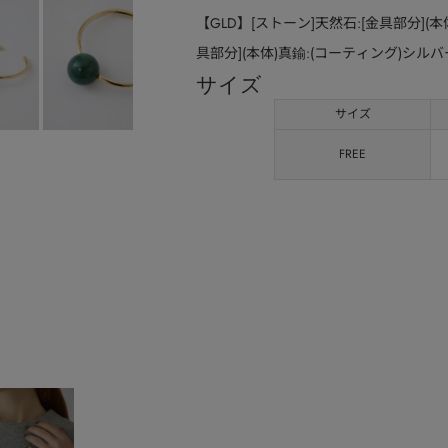
【GLD】[ストーン]天然石:[金具部分](本
具部分](本体)真鍮:(コーティング)シルバー
サイズ
サイズ
FREE