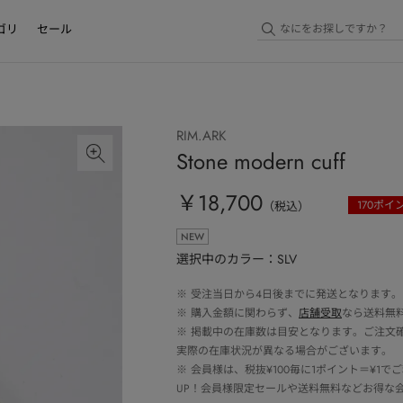
ゴリ
セール
RIM.ARK
Stone modern cuff
￥18,700
170
ポイ
（税込）
NEW
選択中のカラー：SLV
※
受注当日から4日後までに発送となります。
※
購入金額に関わらず、
店舗受取
なら送料無
※
掲載中の在庫数は目安となります。ご注文
実際の在庫状況が異なる場合がございます。
※
会員様は、税抜¥100毎に1ポイント＝¥1
UP！会員様限定セールや送料無料などお得な