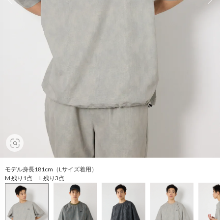
モデル身長181cm（Lサイズ着用）
M 残り1点 L 残り3点