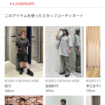
￥4,312
(20%OFF)
このアイテムを使ったスタッフコーディネート
RODEO CROWNS WIDE
RODEO CROWNS WIDE
RODEO CRO
BOWL
紀乃
BOWL
吉田紗代
BOWL
早乙女千尋
160cm
147cm
172cm