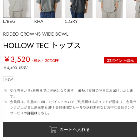
L/BEG
KHA
C.GRY
RODEO CROWNS WIDE BOWL
HOLLOW TEC トップス
￥3,520
（税込）
20
%OFF
32
ポイント還元
￥4,400
（税込）
NEW
 ※ 
受注当日から4日後までに発送となります。 最短注文日の翌日にお届けいたしま
す。
 ※ 
会員様は、税抜¥100毎に1ポイント＝¥1でご利用頂けるポイントが貯まり、会員ラ
ンクが上がると還元率もUP！会員様限定セールや送料無料などお得な会員ランク
サービスの
詳細はこちら
。