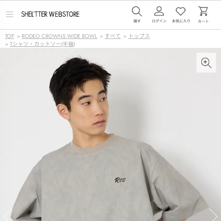
メ
ニ
ュ
TOP
>
RODEO CROWNS WIDE BOWL
>
すべて
>
トップス
ー
>
Tシャツ・カットソー(半袖)
を
開
く