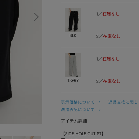
1
在庫なし
BLK
2
在庫なし
1
在庫なし
T.GRY
2
在庫なし
表示価格について
返品交換に関し
洗濯表記について
アイテム詳細
【SIDE HOLE CUT PT】