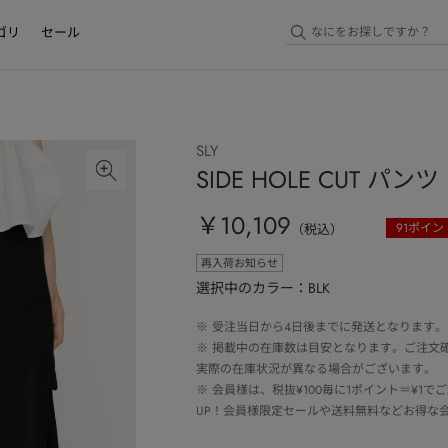
ゴリ
セール
SLY
SIDE HOLE CUT パンツ
￥10,109
91
ポイン
（税込）
再入荷お知らせ
選択中のカラー：BLK
※
受注当日から4日後までに発送となります。
※
掲載中の在庫数は目安となります。ご注文
実際の在庫状況が異なる場合がございます。
※
会員様は、税抜¥100毎に1ポイント＝¥1
UP！会員様限定セールや送料無料などお得な