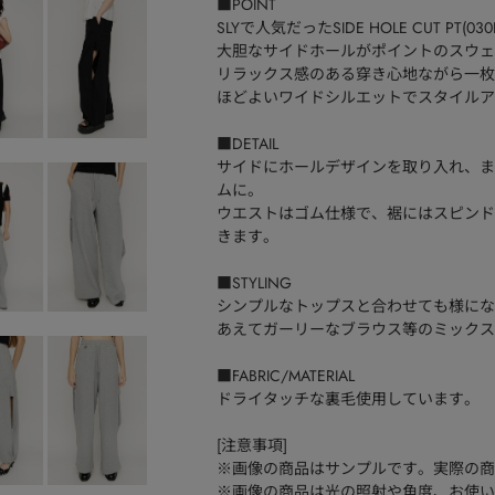
■POINT
SLYで人気だったSIDE HOLE CUT PT(0
大胆なサイドホールがポイントのスウェ
リラックス感のある穿き心地ながら一枚
ほどよいワイドシルエットでスタイルア
■DETAIL
サイドにホールデザインを取り入れ、ま
ムに。
ウエストはゴム仕様で、裾にはスピンド
きます。
■STYLING
シンプルなトップスと合わせても様にな
あえてガーリーなブラウス等のミックス
■FABRIC/MATERIAL
ドライタッチな裏毛使用しています。
[注意事項]
※画像の商品はサンプルです。実際の商
※画像の商品は光の照射や角度、お使い