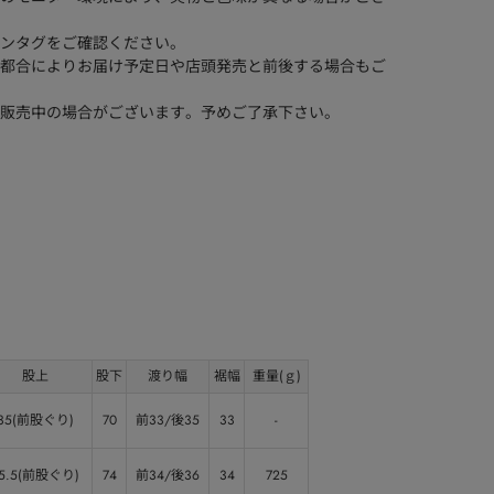
ンタグをご確認ください。
都合によりお届け予定日や店頭発売と前後する場合もご
販売中の場合がございます。予めご了承下さい。
股上
股下
渡り幅
裾幅
重量(ｇ)
35(前股ぐり)
70
前33/後35
33
-
5.5(前股ぐり)
74
前34/後36
34
725