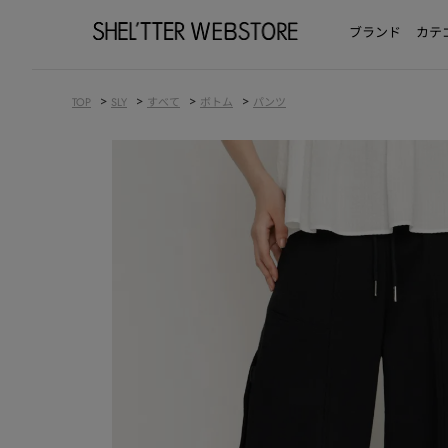
ブランド
カテ
>
>
>
>
TOP
SLY
すべて
ボトム
パンツ