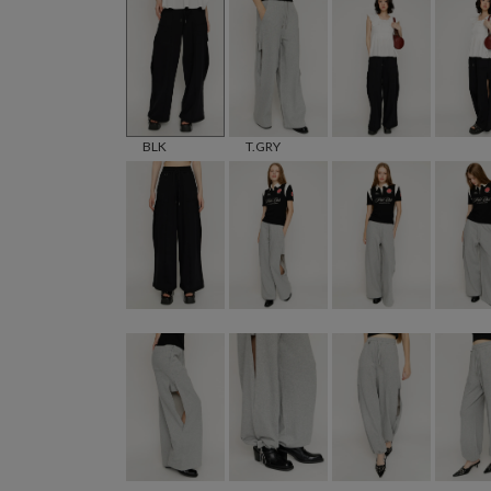
BLK
T.GRY