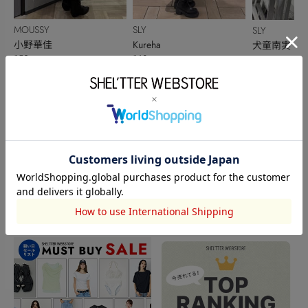
MOUSSY
SLY
SLY
小野華佳
Kureha
犬童南実
152cm
168cm
158cm
このアイテムを見た人がチェックしている商品
閲覧中カテゴリーのランキング
TOPICS