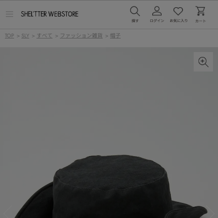
メ
ニ
ュ
TOP
>
SLY
>
すべて
>
ファッション雑貨
>
帽子
ー
を
開
く