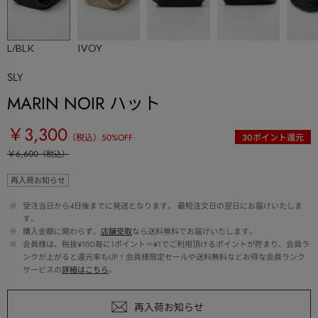
L/BLK
IVOY
SLY
MARIN NOIR ハット
￥3,300
（税込）
50
%OFF
30
ポイント還元
￥6,600
（税込）
再入荷お知らせ
 ※ 
受注当日から4日後までに発送となります。 最短注文日の翌日にお届けいたしま
す。
 ※ 
購入金額に関わらず、
店舗受取
なら送料無料でお届けいたします。
 ※ 
会員様は、税抜¥100毎に1ポイント＝¥1でご利用頂けるポイントが貯まり、会員ラ
ンクが上がると還元率もUP！会員様限定セールや送料無料などお得な会員ランク
サービスの
詳細はこちら
。