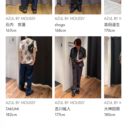
AZUL BY MOUSSY
AZUL BY MOUSSY
AZUL BY MO
石内 世蓮
shogo
高田遥生
167cm
168cm
170cm
AZUL BY MOUSSY
AZUL BY MOUSSY
AZUL BY MO
TAKUMI
吉川颯人
大神田周
182cm
177cm
180cm