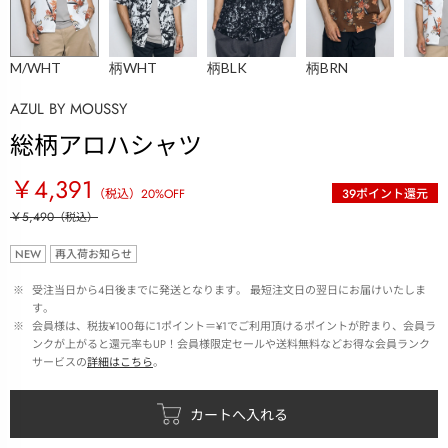
M/WHT
柄WHT
柄BLK
柄BRN
AZUL BY MOUSSY
総柄アロハシャツ
￥4,391
（税込）
20
%OFF
39
ポイント還元
￥5,490
（税込）
NEW
再入荷お知らせ
 ※ 
受注当日から4日後までに発送となります。 最短注文日の翌日にお届けいたしま
す。
 ※ 
会員様は、税抜¥100毎に1ポイント＝¥1でご利用頂けるポイントが貯まり、会員ラ
ンクが上がると還元率もUP！会員様限定セールや送料無料などお得な会員ランク
サービスの
詳細はこちら
。