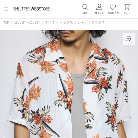
メ
ニ
ュ
TOP
>
AZUL BY MOUSSY
>
すべて
>
トップス
>
シャツ・ブラウス
ー
を
開
く