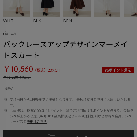
WHT
BLK
BRN
rienda
バックレースアップデザインマーメイ
ドスカート
￥10,560
（税込）
20
%OFF
96
ポイント還元
￥13,200
（税込）
NEW
 ※ 
受注当日から4日後までに発送となります。 最短注文日の翌日にお届けいたしま
す。
 ※ 
会員様は、税抜¥100毎に1ポイント＝¥1でご利用頂けるポイントが貯まり、会員ラ
ンクが上がると還元率もUP！会員様限定セールや送料無料などお得な会員ランク
サービスの
詳細はこちら
。