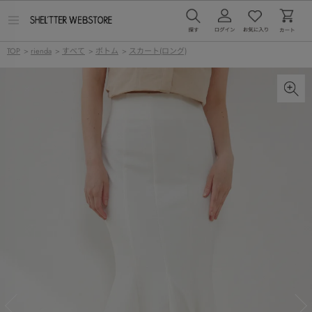
メ
ニ
ュ
TOP
>
rienda
>
すべて
>
ボトム
>
スカート(ロング)
ー
を
開
く