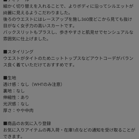
細かく切り替えを入れることで、よりボディに沿ってシルエットが
綺麗に見えるようこだわりました。
後ろのウエストにはレースアップを施し360度どこから見ても抜け
目がなく女子力の高いスカートです。
バックスリットもプラスし、歩きやすさと肌見せでセンシュアルな
雰囲気に仕上げました。
■スタイリング
ウエストがタイトのためニットトップスなどアウトコーデがバラン
ス良く着ていただけておすすめです。
■生地
透け感：なし（WHTのみ注意）
裏地：なし
伸縮性：あり
光沢感：なし
厚さ：やや中肉
■商品のお気に入り登録
お気に入りアイテムの再入荷・在庫1点などの通知を受け取ることが
できます。