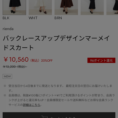
BLK
WHT
BRN
rienda
バックレースアップデザインマーメイ
ドスカート
￥10,560
（税込）
20
%OFF
96
ポイント還元
￥13,200
（税込）
NEW
 ※ 
受注当日から4日後までに発送となります。 最短注文日の翌日にお届けいたしま
す。
 ※ 
会員様は、税抜¥100毎に1ポイント＝¥1でご利用頂けるポイントが貯まり、会員ラ
ンクが上がると還元率もUP！会員様限定セールや送料無料などお得な会員ランク
サービスの
詳細はこちら
。