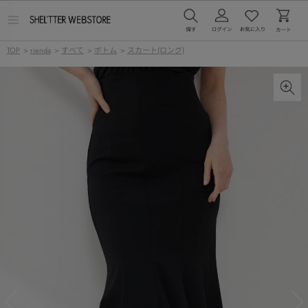
メ
ニ
ュ
TOP
>
rienda
>
すべて
>
ボトム
>
スカート(ロング)
ー
を
開
く