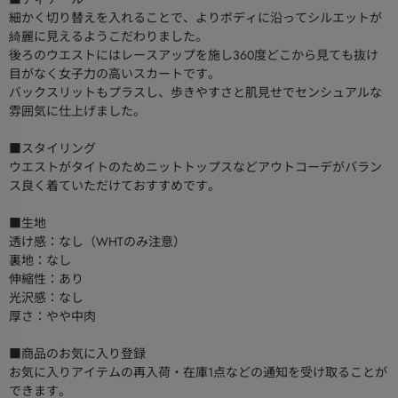
細かく切り替えを入れることで、よりボディに沿ってシルエットが
綺麗に見えるようこだわりました。
後ろのウエストにはレースアップを施し360度どこから見ても抜け
目がなく女子力の高いスカートです。
バックスリットもプラスし、歩きやすさと肌見せでセンシュアルな
雰囲気に仕上げました。
■スタイリング
ウエストがタイトのためニットトップスなどアウトコーデがバラン
ス良く着ていただけておすすめです。
■生地
透け感：なし（WHTのみ注意）
裏地：なし
伸縮性：あり
光沢感：なし
厚さ：やや中肉
■商品のお気に入り登録
お気に入りアイテムの再入荷・在庫1点などの通知を受け取ることが
できます。