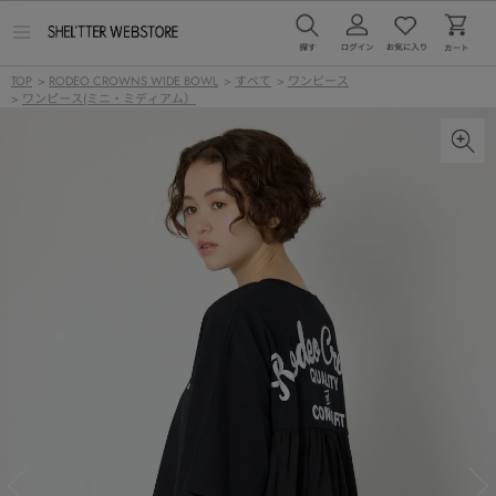
メ
ニ
ュ
TOP
>
RODEO CROWNS WIDE BOWL
>
すべて
>
ワンピース
ー
>
ワンピース(ミニ・ミディアム）
を
開
く