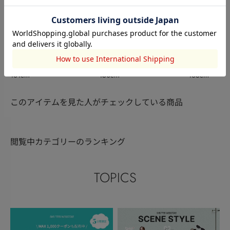
RODEO CROWNS WIDE
RODEO CROWNS WIDE
RODEO CRO
BOWL
小川 真結
BOWL
NAMI
BOWL
浅野舞
161cm
150cm
165cm
このアイテムを見た人がチェックしている商品
閲覧中カテゴリーのランキング
TOPICS