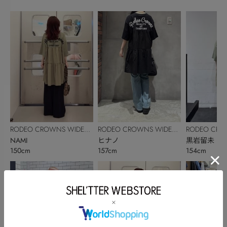
RODEO CROWNS WIDE
RODEO CROWNS WIDE
RODEO CRO
BOWL
NAMI
BOWL
ヒナノ
BOWL
黒岩留未
150cm
157cm
154cm