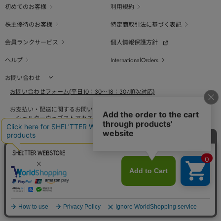
初めてのお客様
利用規約
株主優待のお客様
特定商取引法に基づく表記
会員ランクサービス
個人情報保護方針
ヘルプ
InternationalOrders
お問い合わせ
お問い合わせフォーム(平日10：30～18：30/順次対応)
お支払い・配送に関するお問い合わせ（平日10：30～18：00）
シェルターウェブストアカスタマーセンター
0800-123-6820
商品の素材、サイズ、仕様等に関するお問い合せ（平日10：30～18：00）
バロックジャパンリミテッドコールセンター
03-6730-9191
BAROQUE JAPAN LIMITED
採用情報
SHEL'TTER GREEN
ページ
トップ
COPYRIGHT © BAROQUE JAPAN LIMITED ALL RIGHTS RESERVED.
に戻る