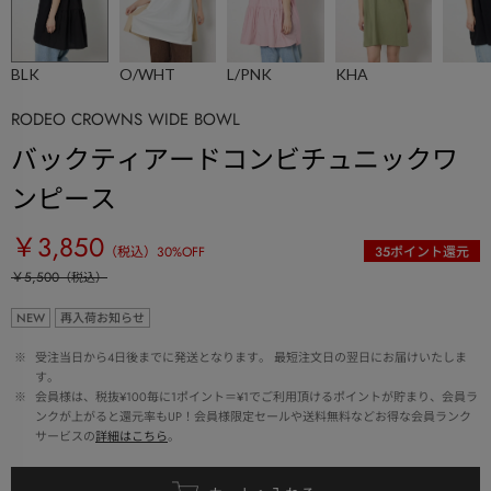
BLK
O/WHT
L/PNK
KHA
RODEO CROWNS WIDE BOWL
バックティアードコンビチュニックワ
ンピース
￥3,850
（税込）
30
%OFF
35
ポイント還元
￥5,500
（税込）
NEW
再入荷お知らせ
 ※ 
受注当日から4日後までに発送となります。 最短注文日の翌日にお届けいたしま
す。
 ※ 
会員様は、税抜¥100毎に1ポイント＝¥1でご利用頂けるポイントが貯まり、会員ラ
ンクが上がると還元率もUP！会員様限定セールや送料無料などお得な会員ランク
サービスの
詳細はこちら
。