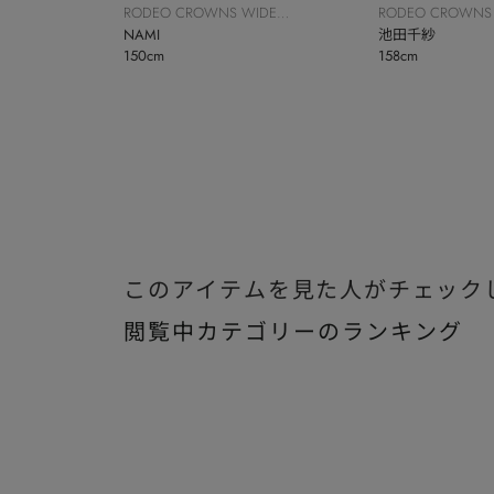
RODEO CROWNS WIDE
RODEO CROWNS
BOWL
NAMI
BOWL
池田千紗
150cm
158cm
このアイテムを見た人がチェック
閲覧中カテゴリーのランキング