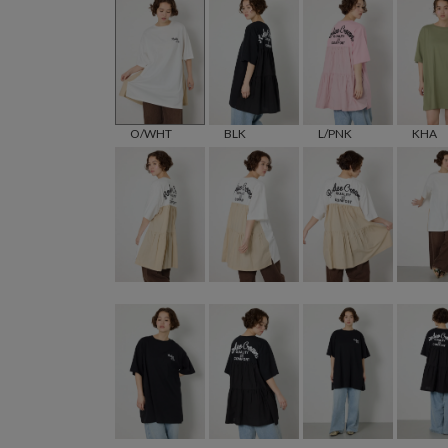
O/WHT
BLK
L/PNK
KHA