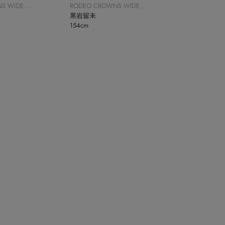
S WIDE
RODEO CROWNS WIDE
BOWL
黒岩留未
154cm