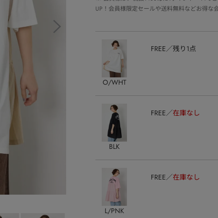
UP！会員様限定セールや送料無料などお得な
FREE
残り1点
O/WHT
FREE
在庫なし
BLK
FREE
在庫なし
L/PNK