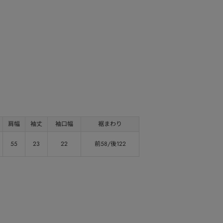
肩幅
袖丈
袖口幅
裾まわり
55
23
22
前58/後122