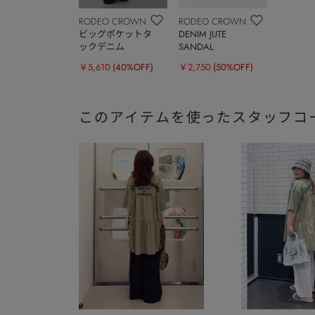
RODEO CROWNS
RODEO CROWNS
WIDE BOWL
ビッグポケットタ
WIDE BOWL
DENIM JUTE
ックデニム
SANDAL
￥5,610
(40%OFF)
￥2,750
(50%OFF)
このアイテムを使ったスタッフコ