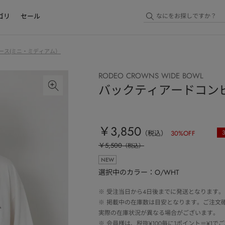
ゴリ
セール
ース(ミニ・ミディアム）
RODEO CROWNS WIDE BOWL
バックティアードコン
￥3,850
（税込）
30
%OFF
￥5,500
（税込）
NEW
選択中のカラー：O/WHT
※
受注当日から4日後までに発送となります。
※
掲載中の在庫数は目安となります。ご注文
実際の在庫状況が異なる場合がございます。
※
会員様は、税抜¥100毎に1ポイント＝¥1