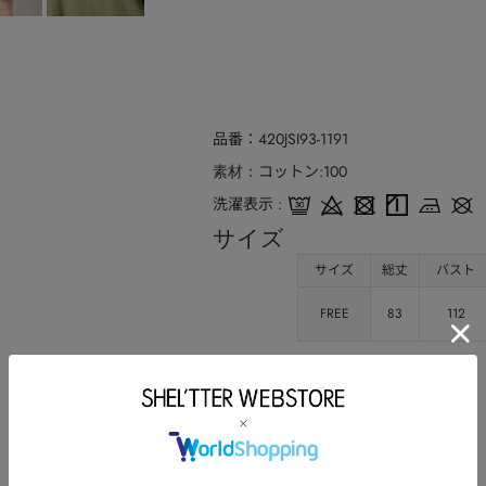
品番
420JSI93-1191
コットン:100
素材
洗濯表示
サイズ
サイズ
総丈
バスト
FREE
83
112