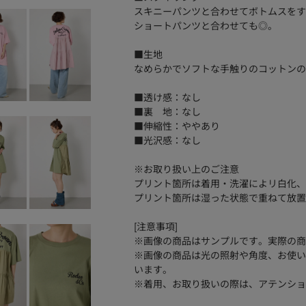
スキニーパンツと合わせてボトムスをす
ショートパンツと合わせても◎。
■生地
なめらかでソフトな手触りのコットンの
■透け感：なし
■裏 地：なし
■伸縮性：ややあり
■光沢感：なし
※お取り扱い上のご注意
プリント箇所は着用・洗濯によリ白化、
プリント箇所は湿った状態で重ねて放置
[注意事項]
※画像の商品はサンプルです。実際の商
※画像の商品は光の照射や角度、お使い
います。
※着用、お取り扱いの際は、アテンショ