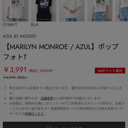
O/WHT
BLK
AZUL BY MOUSSY
【MARILYN MONROE / AZUL】ポップ
フォトT
￥3,991
（税込）
20
%OFF
36
ポイント還元
￥4,990
（税込）
 ※ 
受注当日から4日後までに発送となります。 最短注文日の翌日にお届けいたしま
す。
 ※ 
購入金額に関わらず、
店舗受取
なら送料無料でお届けいたします。
 ※ 
会員様は、税抜¥100毎に1ポイント＝¥1でご利用頂けるポイントが貯まり、会員ラ
ンクが上がると還元率もUP！会員様限定セールや送料無料などお得な会員ランク
サービスの
詳細はこちら
。