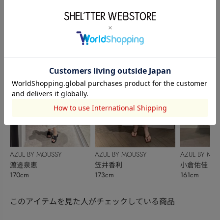
AZUL BY MOUSSY
AZUL BY MO
AZUL BY MOUSSY
小原ひなた
NAMIE NISH
澤野冴弥
169cm
158cm
161cm
AZUL BY MOUSSY
AZUL BY MO
AZUL BY MOUSSY
渡邉泉恵
小倉佑佳
笠井香利
170cm
161cm
173cm
このアイテムを見た人がチェックしている商品