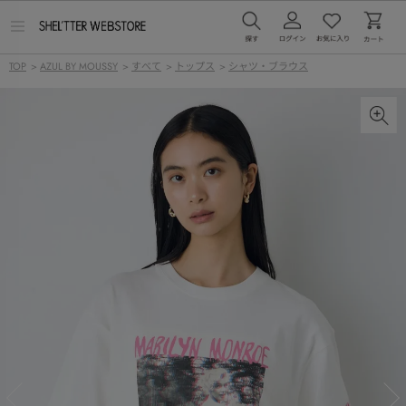
メ
ニ
ュ
TOP
>
AZUL BY MOUSSY
>
すべて
>
トップス
>
シャツ・ブラウス
ー
を
開
く