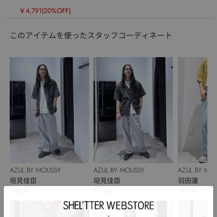
￥4,791
(20%OFF)
このアイテムを使ったスタッフコーディネート
AZUL BY MOUSSY
AZUL BY MOUSSY
AZUL BY MO
垣見佳臣
垣見佳臣
羽田蓮
178cm
178cm
169cm