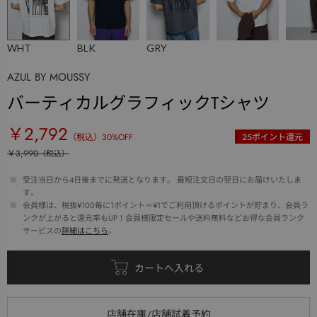
WHT
BLK
GRY
AZUL BY MOUSSY
バーティカルグラフィックTシャツ
￥2,792
（税込）
30
%OFF
25
ポイント還元
￥3,990
（税込）
 ※ 
受注当日から4日後までに発送となります。 最短注文日の翌日にお届けいたしま
す。
 ※ 
会員様は、税抜¥100毎に1ポイント＝¥1でご利用頂けるポイントが貯まり、会員ラ
ンクが上がると還元率もUP！会員様限定セールや送料無料などお得な会員ランク
サービスの
詳細はこちら
。