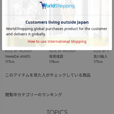
AZUL BY MOUSSY
AZUL BY MOUSSY
AZUL BY MO
YAMADA AYATO
垣見佳臣
吉川颯人
177cm
178cm
177cm
このアイテムを見た人がチェックしている商品
閲覧中カテゴリーのランキング
TOPICS