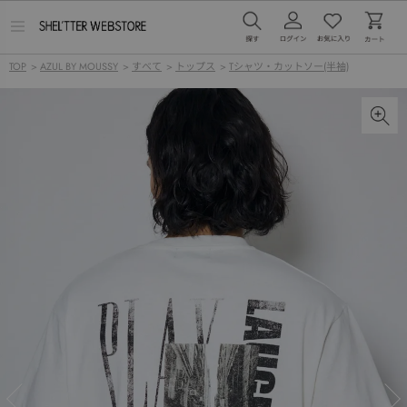
メ
ニ
ュ
TOP
>
AZUL BY MOUSSY
>
すべて
>
トップス
>
Tシャツ・カットソー(半袖)
ー
を
開
く