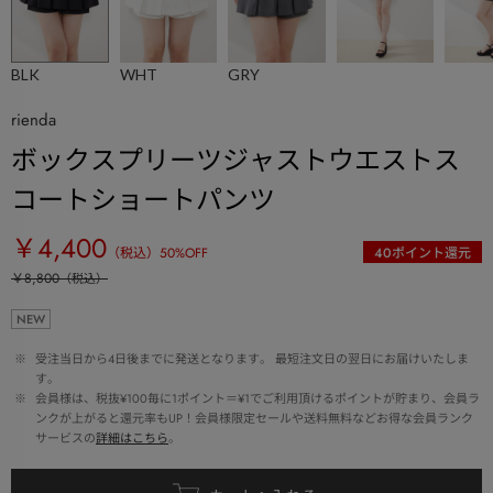
BLK
WHT
GRY
rienda
ボックスプリーツジャストウエストス
コートショートパンツ
￥4,400
（税込）
50
%OFF
40
ポイント還元
￥8,800
（税込）
NEW
 ※ 
受注当日から4日後までに発送となります。 最短注文日の翌日にお届けいたしま
す。
 ※ 
会員様は、税抜¥100毎に1ポイント＝¥1でご利用頂けるポイントが貯まり、会員ラ
ンクが上がると還元率もUP！会員様限定セールや送料無料などお得な会員ランク
サービスの
詳細はこちら
。