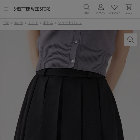
メ
ニ
ュ
TOP
>
rienda
>
すべて
>
ボトム
>
ショートパンツ
ー
を
開
く