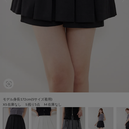
モデル身長172cm(Sサイズ着用)
XS 在庫なし S 残り5点 M 在庫なし