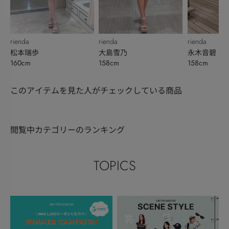
rienda
rienda
rienda
松本瑞歩
大島雪乃
永木音碧
160cm
158cm
158cm
このアイテムを見た人がチェックしている商品
閲覧中カテゴリーのランキング
TOPICS