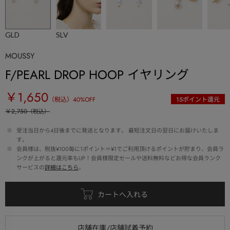
GLD
SLV
MOUSSY
F/PEARL DROP HOOP イヤリング
￥1,650
（税込）
40
%OFF
15
ポイント還元
￥2,750
（税込）
 ※ 
受注当日から4日後までに発送となります。 最短注文日の翌日にお届けいたしま
す。
 ※ 
会員様は、税抜¥100毎に1ポイント＝¥1でご利用頂けるポイントが貯まり、会員ラ
ンクが上がると還元率もUP！会員様限定セールや送料無料などお得な会員ランク
サービスの
詳細はこちら
。