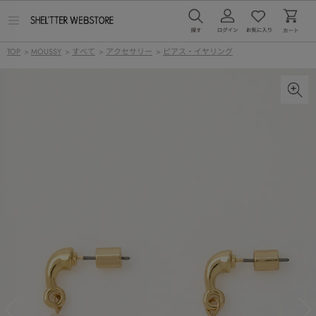
メ
ニ
ュ
TOP
>
MOUSSY
>
すべて
>
アクセサリー
>
ピアス・イヤリング
ー
を
開
く