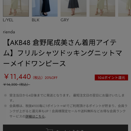
L/YEL
BLK
GRY
rienda
【AKB48 倉野尾成美さん着用アイテ
ム】フリルシャツドッキングニットマ
ーメイドワンピース
￥11,440
（税込）
20
%OFF
104
ポイント還元
￥14,300
（税込）
 ※ 
受注当日から4日後までに発送となります。 最短注文日の翌日にお届けいたしま
す。
 ※ 
会員様は、税抜¥100毎に1ポイント＝¥1でご利用頂けるポイントが貯まり、会員ラ
ンクが上がると還元率もUP！会員様限定セールや送料無料などお得な会員ランク
サービスの
詳細はこちら
。