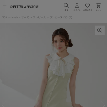
メ
ニ
ュ
TOP
>
rienda
>
すべて
>
ワンピース
>
ワンピース(ロング）
ー
を
開
く