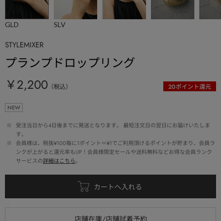
GLD
SLV
STYLEMIXER
プランプドロップリング
￥2,200
（税込）
20
ポイント還元
NEW
 ※ 
受注当日から4日後までに発送となります。 最短注文日の翌日にお届けいたしま
す。
 ※ 
会員様は、税抜¥100毎に1ポイント＝¥1でご利用頂けるポイントが貯まり、会員ラ
ンクが上がると還元率もUP！会員様限定セールや送料無料などお得な会員ランク
サービスの
詳細はこちら
。