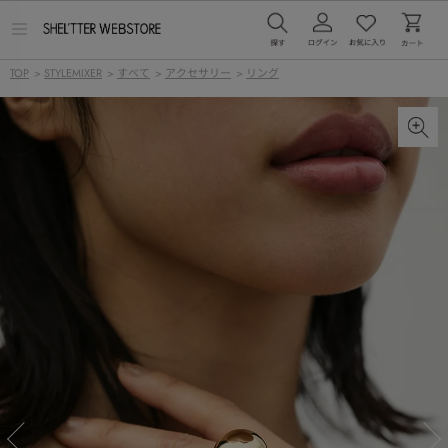
メ
ニ
ュ
TOP
>
STYLEMIXER
>
すべて
>
アクセサリー
>
リング
ー
を
開
く