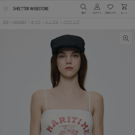
メ
ニ
ュ
TOP
>
MOUSSY
>
すべて
>
トップス
>
ベアトップ
ー
を
開
く