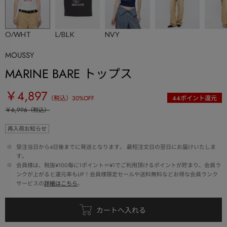
O/WHT
L/BLK
NVY
MOUSSY
MARINE BARE トップス
￥4,897
（税込）
30
%OFF
44
ポイント還元
￥6,996
（税込）
再入荷お知らせ
 ※ 
受注当日から4日後までに発送となります。 最短注文日の翌日にお届けいたしま
す。
 ※ 
会員様は、税抜¥100毎に1ポイント＝¥1でご利用頂けるポイントが貯まり、会員ラ
ンクが上がると還元率もUP！会員様限定セールや送料無料などお得な会員ランク
サービスの
詳細はこちら
。