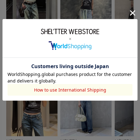
MOUSSY
MOUSSY
SHEL’TTER
のの
羽賀さとみ
日根野葉月
165cm
150cm
165cm