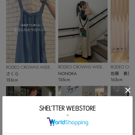
RODEO CROWNS WIDE
RODEO CRO
RODEO CROWNS WIDE
BOWL
NONOKA
BOWL
佐藤 春菜
BOWL
さくら
155cm
163cm
153cm