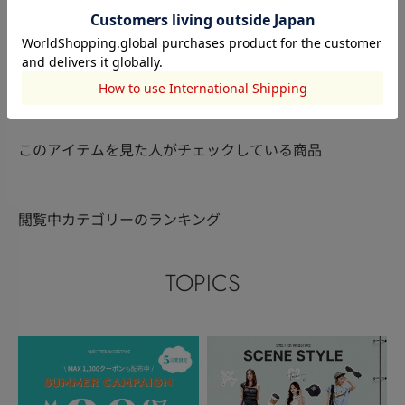
RODEO CROWNS WIDE
RODEO CRO
RODEO CROWNS WIDE
BOWL
さくら
BOWL
谷結衣
BOWL
伊藤瑠依
153cm
158cm
150cm
このアイテムを見た人がチェックしている商品
閲覧中カテゴリーのランキング
TOPICS