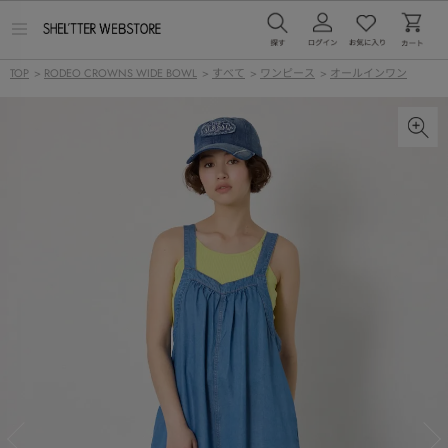
メ
ニ
ュ
TOP
>
RODEO CROWNS WIDE BOWL
>
すべて
>
ワンピース
>
オールインワン
ー
を
開
く