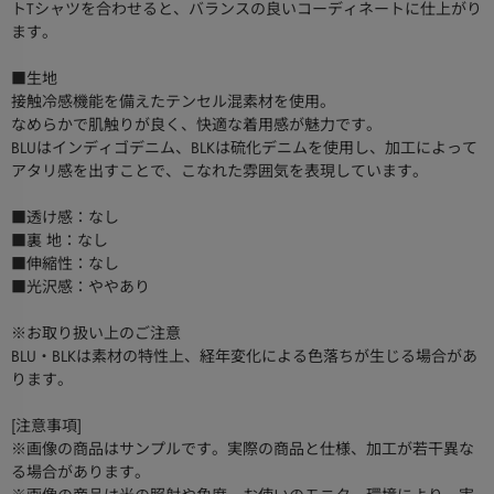
トTシャツを合わせると、バランスの良いコーディネートに仕上がり
ます。
■生地
接触冷感機能を備えたテンセル混素材を使用。
なめらかで肌触りが良く、快適な着用感が魅力です。
BLUはインディゴデニム、BLKは硫化デニムを使用し、加工によって
アタリ感を出すことで、こなれた雰囲気を表現しています。
■透け感：なし
■裏 地：なし
■伸縮性：なし
■光沢感：ややあり
※お取り扱い上のご注意
BLU・BLKは素材の特性上、経年変化による色落ちが生じる場合があ
ります。
[注意事項]
※画像の商品はサンプルです。実際の商品と仕様、加工が若干異な
る場合があります。