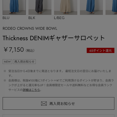
BLU
BLK
L/BEG
RODEO CROWNS WIDE BOWL
Thickness DENIMギャザーサロペット
￥7,150
（税込）
65
ポイント還元
NEW
再入荷お知らせ
 ※ 
受注当日から4日後までに発送となります。 最短注文日の翌日にお届けいたしま
す。
 ※ 
会員様は、税抜¥100毎に1ポイント＝¥1でご利用頂けるポイントが貯まり、会員ラ
ンクが上がると還元率もUP！会員様限定セールや送料無料などお得な会員ランク
サービスの
詳細はこちら
。