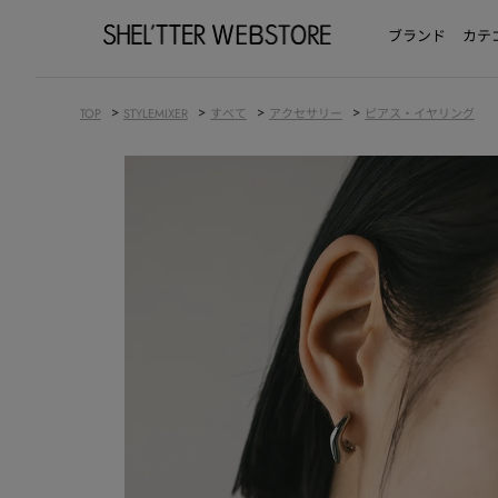
ブランド
カテ
>
>
>
>
TOP
STYLEMIXER
すべて
アクセサリー
ピアス・イヤリング