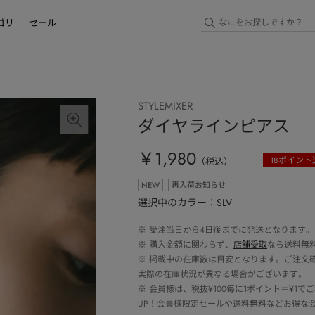
ゴリ
セール
STYLEMIXER
ダイヤラインピアス
￥1,980
18
ポイント
（税込）
NEW
再入荷お知らせ
選択中のカラー：SLV
※
受注当日から4日後までに発送となります。
※
購入金額に関わらず、
店舗受取
なら送料無
※
掲載中の在庫数は目安となります。ご注文
実際の在庫状況が異なる場合がございます。
※
会員様は、税抜¥100毎に1ポイント＝¥1
UP！会員様限定セールや送料無料などお得な