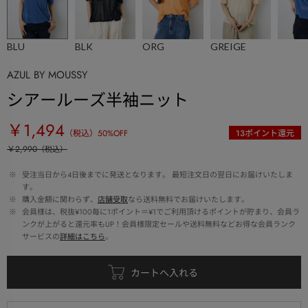
BLU
BLK
ORG
GREIGE
AZUL BY MOUSSY
シアールーズ半袖ニット
￥1,494
（税込）
50
%OFF
13
ポイント還元
￥2,990
（税込）
 ※ 
受注当日から4日後までに発送となります。 最短注文日の翌日にお届けいたしま
す。
 ※ 
購入金額に関わらず、
店舗受取
なら送料無料でお届けいたします。
 ※ 
会員様は、税抜¥100毎に1ポイント＝¥1でご利用頂けるポイントが貯まり、会員ラ
ンクが上がると還元率もUP！会員様限定セールや送料無料などお得な会員ランク
サービスの
詳細はこちら
。