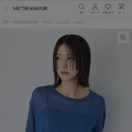
メ
ニ
ュ
TOP
>
AZUL BY MOUSSY
>
すべて
>
トップス
>
ニット
ー
を
開
く