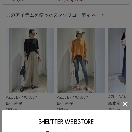
このアイテムを使ったスタッフコーディネート
AZUL BY MO
AZUL BY MOUSSY
AZUL BY MOUSSY
森本恋
坂井桃子
坂井桃子
156cm
152cm
152cm