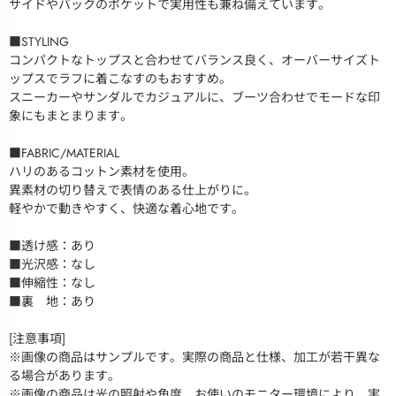
サイドやバックのポケットで実用性も兼ね備えています。
■STYLING
コンパクトなトップスと合わせてバランス良く、オーバーサイズト
ップスでラフに着こなすのもおすすめ。
スニーカーやサンダルでカジュアルに、ブーツ合わせでモードな印
象にもまとまります。
■FABRIC/MATERIAL
ハリのあるコットン素材を使用。
異素材の切り替えで表情のある仕上がりに。
軽やかで動きやすく、快適な着心地です。
■透け感：あり
■光沢感：なし
■伸縮性：なし
■裏 地：あり
[注意事項]
※画像の商品はサンプルです。実際の商品と仕様、加工が若干異な
る場合があります。
※画像の商品は光の照射や角度、お使いのモニター環境により、実