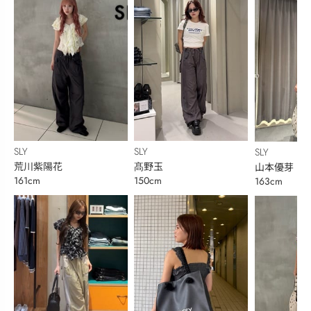
SLY
SLY
SLY
荒川紫陽花
髙野玉
山本優芽
161cm
150cm
163cm