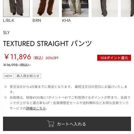
L/BLK
BRN
KHA
SLY
TEXTURED STRAIGHT パンツ
￥11,896
（税込）
30
%OFF
108
ポイント還元
￥16,995
（税込）
NEW
再入荷お知らせ
 ※ 
受注当日から4日後までに発送となります。 最短注文日の翌日にお届けいたしま
す。
 ※ 
会員様は、税抜¥100毎に1ポイント＝¥1でご利用頂けるポイントが貯まり、会員ラ
ンクが上がると還元率もUP！会員様限定セールや送料無料などお得な会員ランク
サービスの
詳細はこちら
。