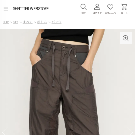
メ
ニ
ュ
TOP
>
SLY
>
すべて
>
ボトム
>
パンツ
ー
を
開
く