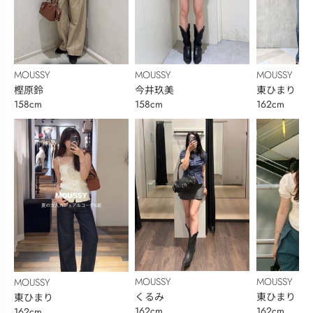
MOUSSY
MOUSSY
MOUSSY
樫原鈴
今井玖美
東ひまり
158cm
158cm
162cm
MOUSSY
MOUSSY
MOUSSY
くるみ
東ひまり
東ひまり
162cm
162cm
162cm