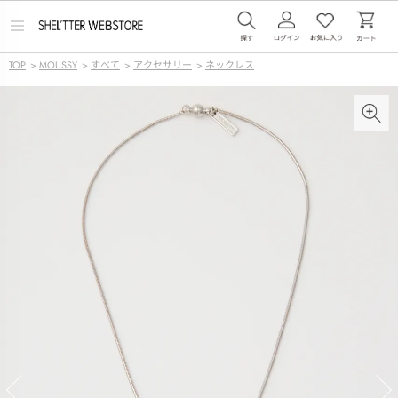
メ
ニ
ュ
TOP
>
MOUSSY
>
すべて
>
アクセサリー
>
ネックレス
ー
を
開
く