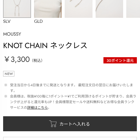
SLV
GLD
MOUSSY
KNOT CHAIN ネックレス
￥3,300
（税込）
30
ポイント還元
NEW
 ※ 
受注当日から4日後までに発送となります。 最短注文日の翌日にお届けいたしま
す。
 ※ 
会員様は、税抜¥100毎に1ポイント＝¥1でご利用頂けるポイントが貯まり、会員ラ
ンクが上がると還元率もUP！会員様限定セールや送料無料などお得な会員ランク
サービスの
詳細はこちら
。