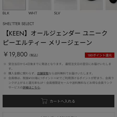
BLK
WHT
SLV
SHEL’TTER SELECT
【KEEN】オールジェンダー ユニーク
ピーエルティー メリージェーン
￥19,800
（税込）
180
ポイント還元
 ※ 
受注当日から4日後までに発送となります。 最短注文日の翌日にお届けいたしま
す。
 ※ 
購入金額に関わらず、
店舗受取
なら送料無料でお届けいたします。
 ※ 
会員様は、税抜¥100毎に1ポイント＝¥1でご利用頂けるポイントが貯まり、会員ラ
ンクが上がると還元率もUP！会員様限定セールや送料無料などお得な会員ランク
サービスの
詳細はこちら
。