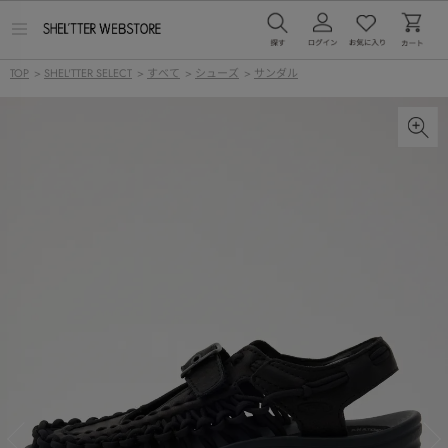
メ
ニ
ュ
TOP
>
SHEL'TTER SELECT
>
すべて
>
シューズ
>
サンダル
ー
を
開
く