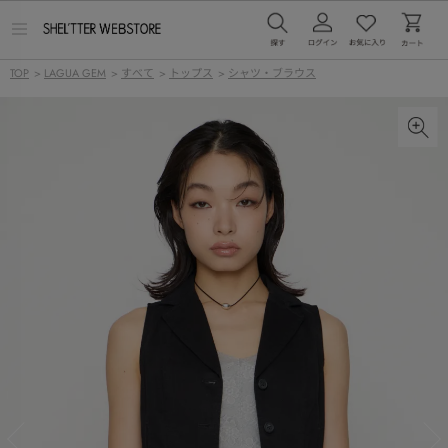
メ
ニ
ュ
TOP
>
LAGUA GEM
>
すべて
>
トップス
>
シャツ・ブラウス
ー
を
開
く