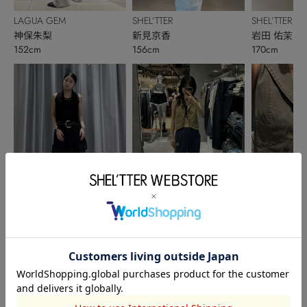
LAGUA GEM
SHEL’TTER
SHEL’TTER
神保朱梨
新見京香
岩田 佑茉
152cm
156cm
170cm
LAGUA GEM
LAGUA GEM
LAGUA GEM
冨田結月
槇島侑来
小山沙羅
164cm
150cm
158cm
このアイテムを見た人がチェックしている商品