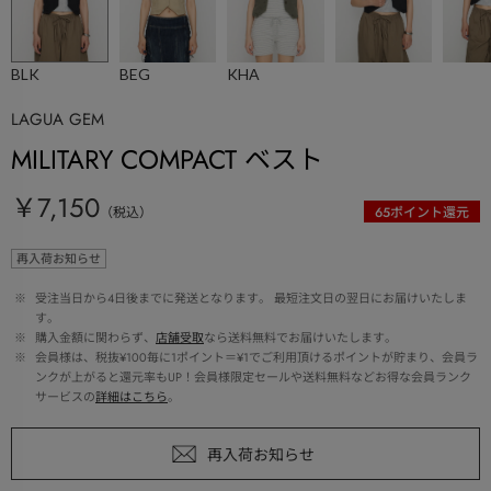
BLK
BEG
KHA
LAGUA GEM
MILITARY COMPACT ベスト
￥7,150
（税込）
65
ポイント還元
再入荷お知らせ
 ※ 
受注当日から4日後までに発送となります。 最短注文日の翌日にお届けいたしま
す。
 ※ 
購入金額に関わらず、
店舗受取
なら送料無料でお届けいたします。
 ※ 
会員様は、税抜¥100毎に1ポイント＝¥1でご利用頂けるポイントが貯まり、会員ラ
ンクが上がると還元率もUP！会員様限定セールや送料無料などお得な会員ランク
サービスの
詳細はこちら
。