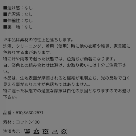
■透け感：なし
■光沢感：なし
■伸縮性：なし
■裏 地：なし
※本品は素材の特性上色落ちします。
洗濯、クリーニング、着用（使用）時に他の衣類や雑貨、家具類に
色移りする事があります。
特に汗や雨等で湿った状態では、色落ちが顕著になります。
白、淡色との組み合わせは避け、お取り扱いには十分ご注意下さ
い。
本品は、生地表面が摩擦されると繊維が毛羽立ち、光の反射で白く
見える事がありますが色落ちではありません。
特に湿った状態での過度な摩擦は白化の原因となりますのでお避け
下さい。
品番
510JSA30-2571
素材
コットン100
洗濯表示