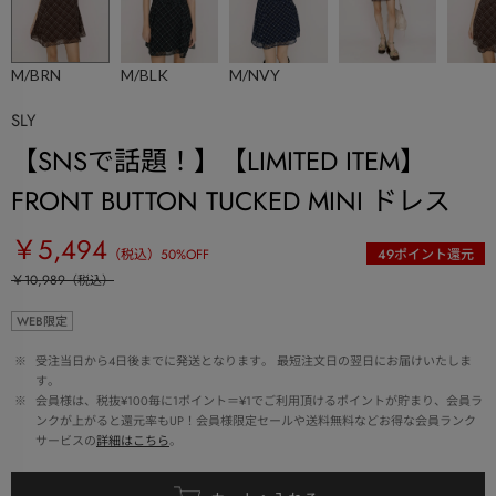
M/BRN
M/BLK
M/NVY
SLY
【SNSで話題！】【LIMITED ITEM】
FRONT BUTTON TUCKED MINI ドレス
￥5,494
（税込）
50
%OFF
49
ポイント還元
￥10,989
（税込）
WEB限定
 ※ 
受注当日から4日後までに発送となります。 最短注文日の翌日にお届けいたしま
す。
 ※ 
会員様は、税抜¥100毎に1ポイント＝¥1でご利用頂けるポイントが貯まり、会員ラ
ンクが上がると還元率もUP！会員様限定セールや送料無料などお得な会員ランク
サービスの
詳細はこちら
。