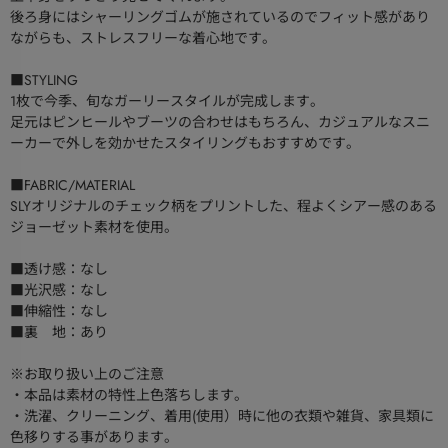
後ろ身にはシャーリングゴムが施されているのでフィット感があり
ながらも、ストレスフリーな着心地です。
■STYLING
1枚で今季、旬なガーリースタイルが完成します。
足元はピンヒールやブーツの合わせはもちろん、カジュアルなスニ
ーカーで外しを効かせたスタイリングもおすすめです。
■FABRIC/MATERIAL
SLYオリジナルのチェック柄をプリントした、程よくシアー感のある
ジョーゼット素材を使用。
■透け感：なし
■光沢感：なし
■伸縮性：なし
■裏 地：あり
※お取り扱い上のご注意
・本品は素材の特性上色落ちします。
・洗濯、クリーニング、着用(使用）時に他の衣類や雑貨、家具類に
色移りする事があります。