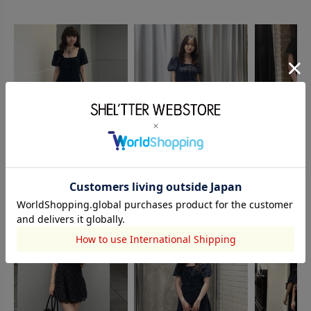
SLY
SLY
SHEL’TTER
鮫島笑瑠
愛理
枅川 結衣
151cm
160cm
156cm