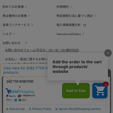
初めてのお客様
利用規約
株主優待のお客様
特定商取引法に基づく表記
会員ランクサービス
個人情報保護方針
ヘルプ
InternationalOrders
お問い合わせ
お問い合わせフォーム(平日10：30～18：30/順次対応)
お支払い・配送に関するお問い合わせ（平日10：30～18：00）
シェルターウェブストアカスタマーセンター
0800-123-6820
商品の素材、サイズ、仕様等に関するお問い合せ（平日10：30～18：00）
バロックジャパンリミテッドコールセンター
03-6730-9191
BAROQUE JAPAN LIMITED
採用情報
SHEL'TTER GREEN
ページ
トップ
COPYRIGHT © BAROQUE JAPAN LIMITED ALL RIGHTS RESERVED.