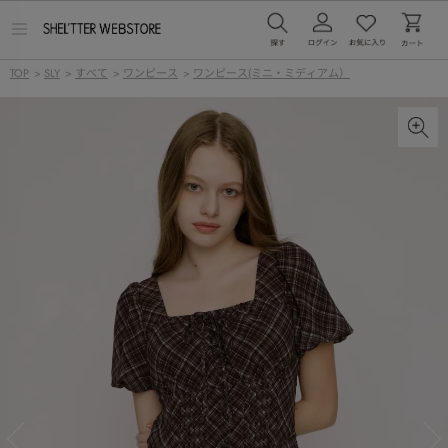
メ
ニ
ュ
TOP
>
SLY
>
すべて
>
ワンピース
>
ワンピース(ミニ・ミディアム）
ー
を
開
く