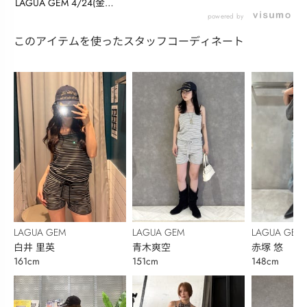
LAGUA GEM 4/24(金)6
月先...
powered by
このアイテムを使ったスタッフコーディネート
LAGUA GEM
LAGUA GEM
LAGUA GEM
白井 里英
青木爽空
赤塚 悠
161cm
151cm
148cm