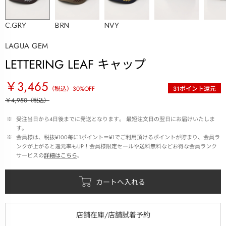
C.GRY
BRN
NVY
LAGUA GEM
LETTERING LEAF キャップ
￥3,465
（税込）
30
%OFF
31
ポイント還元
￥4,950
（税込）
 ※ 
受注当日から4日後までに発送となります。 最短注文日の翌日にお届けいたしま
す。
 ※ 
会員様は、税抜¥100毎に1ポイント＝¥1でご利用頂けるポイントが貯まり、会員ラ
ンクが上がると還元率もUP！会員様限定セールや送料無料などお得な会員ランク
サービスの
詳細はこちら
。