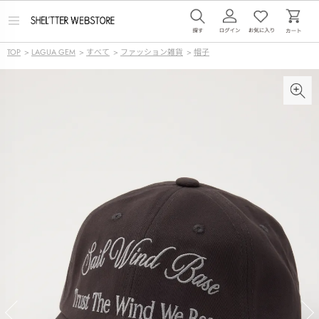
メ
ニ
ュ
TOP
>
LAGUA GEM
>
すべて
>
ファッション雑貨
>
帽子
ー
を
開
く