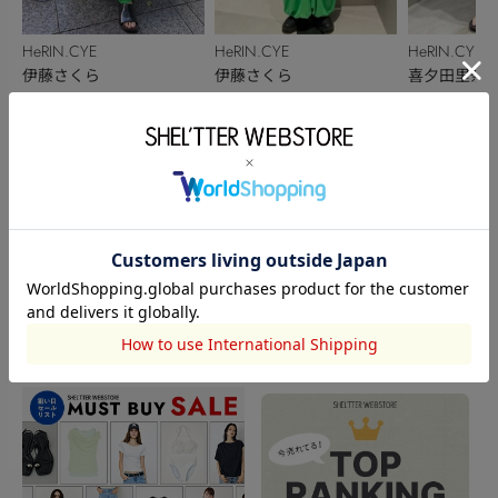
HeRIN.CYE
HeRIN.CYE
HeRIN.CYE
伊藤さくら
伊藤さくら
喜夕田里奈【
150cm
150cm
162cm
ベ秋】
このアイテムを見た人がチェックしている商品
閲覧中カテゴリーのランキング
TOPICS