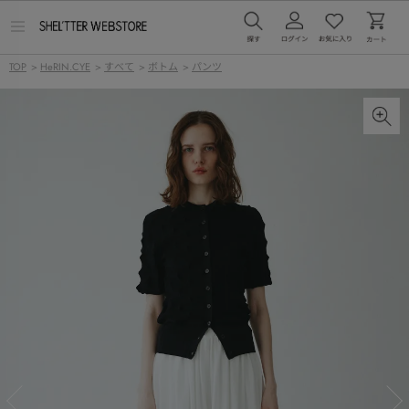
メ
ニ
ュ
TOP
>
HeRIN.CYE
>
すべて
>
ボトム
>
パンツ
ー
を
開
く