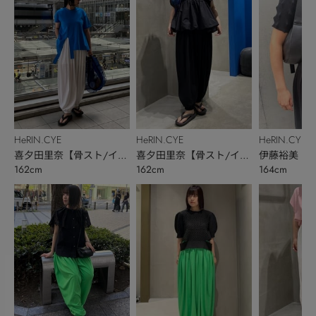
HeRIN.CYE
HeRIN.CYE
HeRIN.CYE
喜夕田里奈【骨スト/イエ
喜夕田里奈【骨スト/イエ
伊藤裕美
162cm
162cm
164cm
ベ秋】
ベ秋】