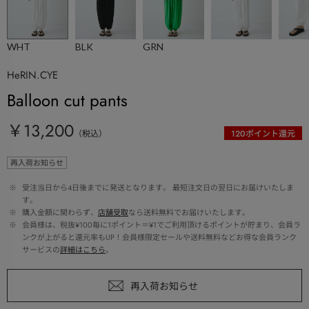
WHT
BLK
GRN
HeRIN.CYE
Balloon cut pants
￥13,200
（税込）
120
ポイント還元
再入荷お知らせ
 ※ 
受注当日から4日後までに発送となります。 最短注文日の翌日にお届けいたしま
す。
 ※ 
購入金額に関わらず、
店舗受取
なら送料無料でお届けいたします。
 ※ 
会員様は、税抜¥100毎に1ポイント＝¥1でご利用頂けるポイントが貯まり、会員ラ
ンクが上がると還元率もUP！会員様限定セールや送料無料などお得な会員ランク
サービスの
詳細はこちら
。