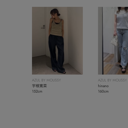
AZUL BY MOUSSY
AZUL BY MOUSSY
宇根寛菜
hinano
152cm
160cm