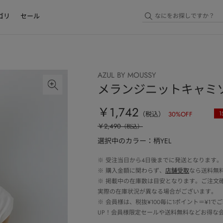
ゴリ
セール
AZUL BY MOUSSY
メランジニットキャミ
￥1,742
1
（税込）
30
%OFF
￥2,490
（税込）
選択中のカラー：柄YEL
※
受注当日から4日後までに発送となります。
※
購入金額に関わらず、
店舗受取
なら送料無
※
掲載中の在庫数は目安となります。ご注文
実際の在庫状況が異なる場合がございます。
※
会員様は、税抜¥100毎に1ポイント＝¥1
UP！会員様限定セールや送料無料などお得な