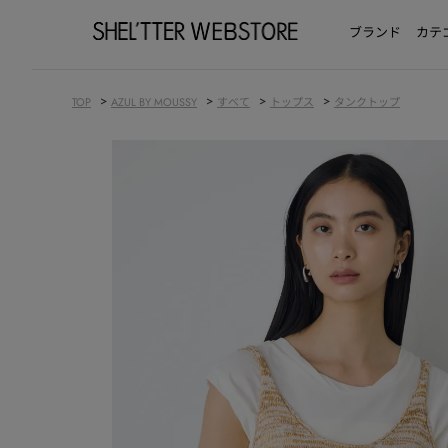
ブランド
カテ
>
>
>
>
TOP
AZUL BY MOUSSY
すべて
トップス
タンクトップ