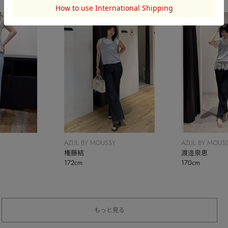
AZUL BY MOUSSY
AZUL BY MOUS
権藤結
渡邉泉恵
172cm
170cm
もっと見る