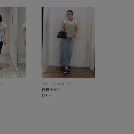
SY
AZUL BY MOUSSY
橋野あかり
158cm