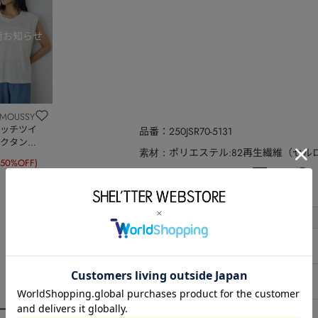
 MOUSSY
ッチツイ
品番
250JSR70-5131
クタンク
ポリエステル:82再生繊維（セルロ
素材
(50%OFF)
洗濯表示
サイズ
サイズ
総丈
S
55
M
57
ーディネート