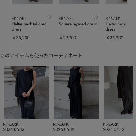
RIM.ARK
RIM.ARK
RIM.ARK
Halter neck tailored
Square layered dress
Halter neck tailo
dress
dress
￥35,200
￥29,700
￥35,200
このアイテムを使ったコーディネート
RIM.ARK
RIM.ARK
RIM.ARK
2026.06.12
2026.06.12
2026.06.12