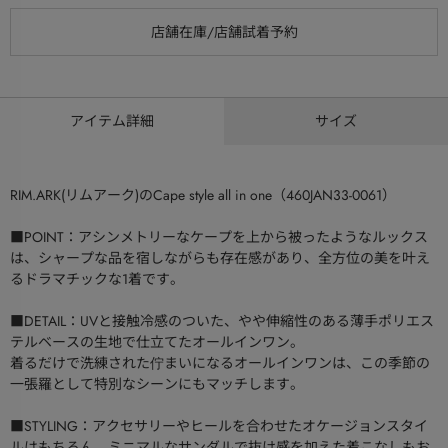
アイテム詳細
サイズ
RIM.ARK(リムアーク)のCape style all in one（460JAN33-0061）
■POINT：アシンメトリーなケープを上から被ったようなルックス
は、シャープな品を宿しながらも存在感があり、全方位の美を叶え
るドラマチックな1着です。
■DETAIL：UVと接触冷感のついた、やや伸縮性のある薄手ポリエス
テルベースの生地で仕立てたオールインワン。
着るだけで洗練された佇まいになるオールインワンは、この季節の
一張羅として特別なシーンにもマッチします。
■STYLING：アクセサリーやヒールを合わせたオケージョンスタイ
ルはもちろん、ミニマルなサンダルで抜け感を加えた着こなしもお