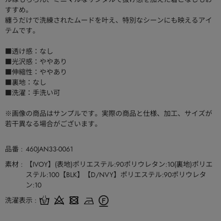
すすめ。
纏うだけで洗練されたムードを叶え、特別なシーンにも映えるアイ
テムです。
■透け感：なし
■光沢感：ややあり
■伸縮性：ややあり
■裏地：なし
■洗濯：手洗い可
※画像の商品はサンプルです。実際の商品と仕様、加工、サイズが
若干異なる場合がございます。
品番
460JAN33-0061
素材
【IVOY】(表地)ポリエステル:90ポリウレタン:10(裏地)ポリエ
ステル:100【BLK】【D/NVY】ポリエステル:90ポリウレタ
ン:10
洗濯表示