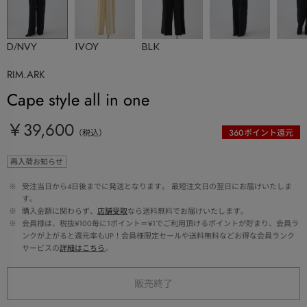
D/NVY
IVOY
BLK
RIM.ARK
Cape style all in one
￥39,600
（税込）
360
ポイント還元
再入荷お知らせ
 ※ 
受注当日から4日後までに発送となります。 最短注文日の翌日にお届けいたしま
す。
 ※ 
購入金額に関わらず、
店舗受取
なら送料無料でお届けいたします。
 ※ 
会員様は、税抜¥100毎に1ポイント＝¥1でご利用頂けるポイントが貯まり、会員ラ
ンクが上がると還元率もUP！会員様限定セールや送料無料などお得な会員ランク
サービスの
詳細はこちら
。
販売終了