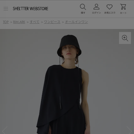
メ
ニ
ュ
TOP
>
RIM.ARK
>
すべて
>
ワンピース
>
オールインワン
ー
を
開
く