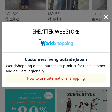
MOUSSY
MOUSSY
SHEL’TTER
浦辺真妃
林田結子
靏色遥
152cm
162cm
153cm
このアイテムを見た人がチェックしている商品
閲覧中カテゴリーのランキング
TOPICS