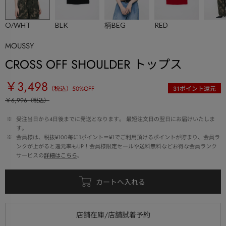
O/WHT
BLK
柄BEG
RED
MOUSSY
CROSS OFF SHOULDER トップス
￥3,498
（税込）
50
%OFF
31
ポイント還元
￥6,996
（税込）
 ※ 
受注当日から4日後までに発送となります。 最短注文日の翌日にお届けいたしま
す。
 ※ 
会員様は、税抜¥100毎に1ポイント＝¥1でご利用頂けるポイントが貯まり、会員ラ
ンクが上がると還元率もUP！会員様限定セールや送料無料などお得な会員ランク
サービスの
詳細はこちら
。