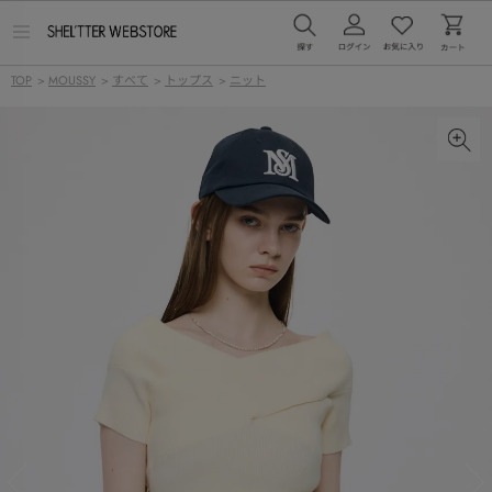
メ
ニ
ュ
TOP
>
MOUSSY
>
すべて
>
トップス
>
ニット
ー
を
開
く