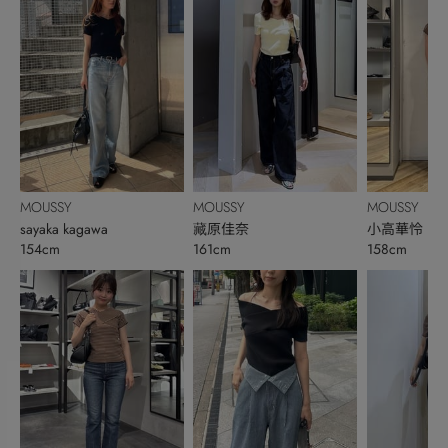
MOUSSY
MOUSSY
MOUSSY
sayaka kagawa
藏原佳奈
小高華怜
154cm
161cm
158cm