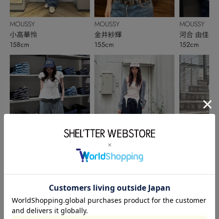
MOUSSY
MOUSSY
MOUSSY
小高華怜
金井紗輝
河合 由佳
158cm
155cm
152cm
MOUSSY
MOUSSY
MOUSSY
中村美桜
小池奈々夏
sayaka kaga
157cm
168cm
154cm
このアイテムを見た人がチェックしている商品