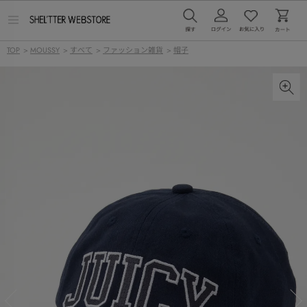
メ
ニ
ュ
TOP
>
MOUSSY
>
すべて
>
ファッション雑貨
>
帽子
ー
を
開
く