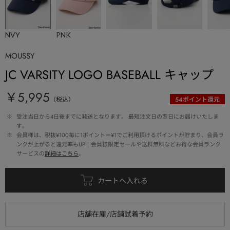
NVY
PNK
MOUSSY
JC VARSITY LOGO BASEBALL キャップ
￥5,995
（税込）
54
ポイント還元
 ※ 
受注当日から4日後までに発送となります。 最短注文日の翌日にお届けいたしま
す。
 ※ 
会員様は、税抜¥100毎に1ポイント＝¥1でご利用頂けるポイントが貯まり、会員ラ
ンクが上がると還元率もUP！会員様限定セールや送料無料などお得な会員ランク
サービスの
詳細はこちら
。