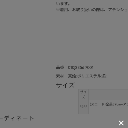
います。
※着用、お取り扱いの際は、アテンショ
品番
010JS356-7001
真鍮:ポリエステル:鉄:
素材
サイズ
サイ
ズ
(スエード)全長39cm+ア
FREE
ーディネート