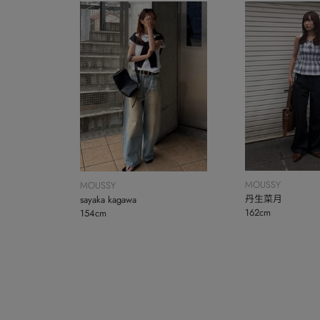
MOUSSY
MOUSSY
丹生菜月
sayaka kagawa
162cm
154cm