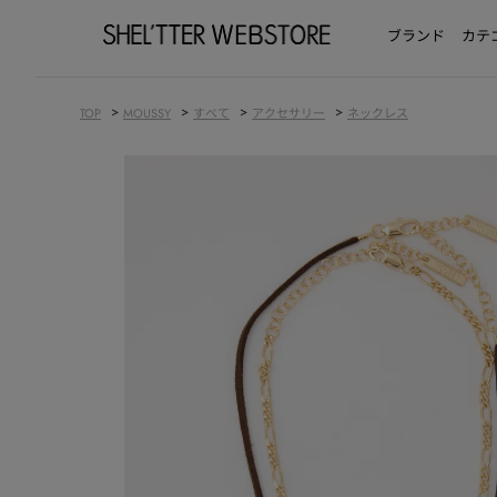
ブランド
カテ
>
>
>
>
TOP
MOUSSY
すべて
アクセサリー
ネックレス