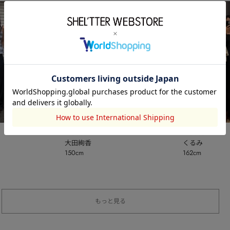
MOUSSY
MOUSSY
大田絢香
くるみ
150cm
162cm
もっと見る