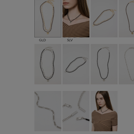
GLD
SLV