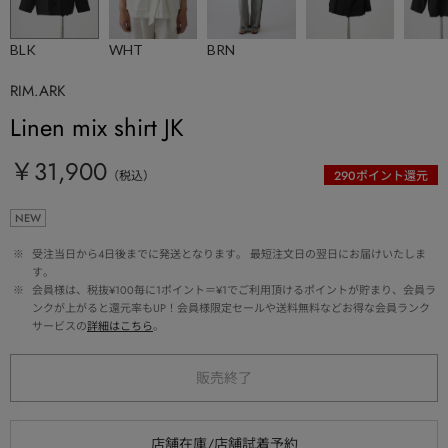
BLK
WHT
BRN
RIM.ARK
Linen mix shirt JK
￥31,900
（税込）
290
ポイント還元
NEW
 ※ 
受注当日から4日後までに発送となります。 最短注文日の翌日にお届けいたしま
す。
 ※ 
会員様は、税抜¥100毎に1ポイント＝¥1でご利用頂けるポイントが貯まり、会員ラ
ンクが上がると還元率もUP！会員様限定セールや送料無料などお得な会員ランク
サービスの
詳細はこちら
。
販売終了