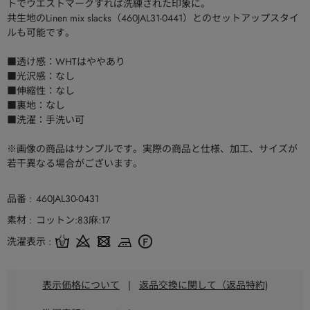
トでウエストマークすれば洗練された印象に。
共生地のLinen mix slacks（460JAL31-0441）とのセットアップスタイ
ルも可能です。
■透け感：WHTはややあり
■光沢感：なし
■伸縮性：なし
■裏地：なし
■洗濯：手洗い可
※画像の商品はサンプルです。実際の商品と仕様、加工、サイズが
若干異なる場合がございます。
品番
460JAL30-0431
素材
コットン:83麻:17
洗濯表示
表示価格について
|
返品交換に関して（返品特約)