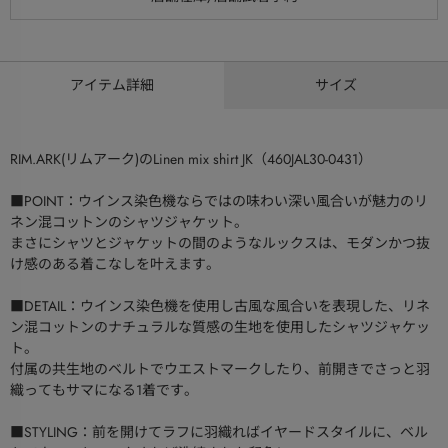
アイテム詳細
サイズ
RIM.ARK(リムアーク)のLinen mix shirt JK（460JAL30-0431）
■POINT：ウインス染色機ならではの味わい深い風合いが魅力のリ
ネン混コットンのシャツジャケット。
まさにシャツとジャケットの間のようなルックスは、モダンかつ抜
け感のある着こなしを叶えます。
■DETAIL：ウインス染色機を使用し古風な風合いを表現した、リネ
ン混コットンのナチュラルな質感の生地を使用したシャツジャケッ
ト。
付属の共生地のベルトでウエストマークしたり、前開きでさっと羽
織ってもサマになる1着です。
■STYLING：前を開けてラフに羽織ればイヤードスタイルに、ベル