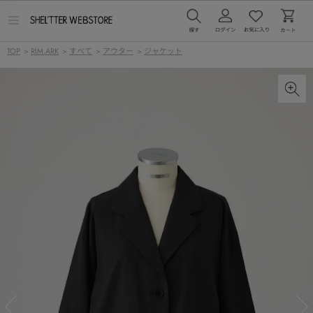
メ
ニ
ュ
TOP
>
RIM.ARK
>
すべて
>
アウター
>
ジャケット
ー
を
開
く