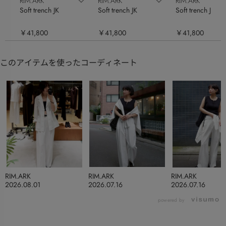
RIM.ARK
RIM.ARK
RIM.ARK
Soft trench JK
Soft trench JK
Soft trench JK
￥41,800
￥41,800
￥41,800
このアイテムを使ったコーディネート
RIM.ARK
RIM.ARK
RIM.ARK
2026.08.01
2026.07.16
2026.07.16
powered by