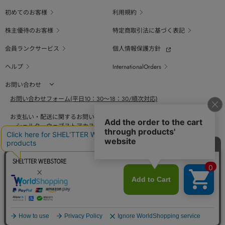
初めてのお客様
利用規約
株主優待のお客様
特定商取引法に基づく表記
会員ランクサービス
個人情報保護方針
ヘルプ
InternationalOrders
お問い合わせ
お問い合わせフォーム(平日10：30～18：30/順次対応)
お支払い・配送に関するお問い合わせ（平日10：30～18：00）
シェルターウェブストアカスタマーセンター
0800-123-6820
商品の素材、サイズ、仕様等に関するお問い合せ（平日10：30～18：00）
バロックジャパンリミテッドコールセンター
03-6730-9191
BAROQUE JAPAN LIMITED
採用情報
SHEL'TTER GREEN
ページ
トップ
COPYRIGHT © BAROQUE JAPAN LIMITED ALL RIGHTS RESERVED.
に戻る