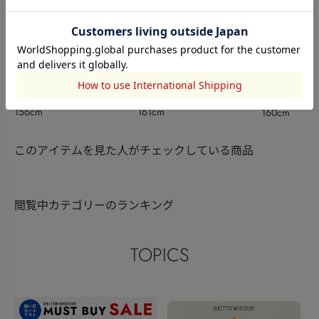
SHEL’TTER
LAGUA GEM
LAGUA GEM
新見京香
白井 里英
鈴木夏鈴
156cm
161cm
160cm
このアイテムを見た人がチェックしている商品
閲覧中カテゴリーのランキング
TOPICS