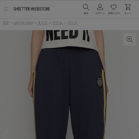
メ
ニ
ュ
TOP
>
LAGUA GEM
>
すべて
>
ボトム
>
パンツ
ー
を
開
く