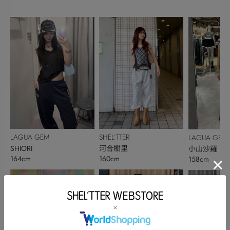
LAGUA GEM
SHEL’TTER
LAGUA GEM
SHIORI
河合樹里
小山沙羅
164cm
160cm
158cm