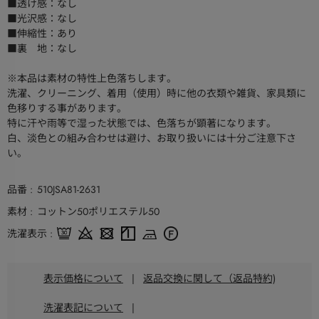
■透け感：なし
■光沢感：なし
■伸縮性：あり
■裏 地：なし
※本品は素材の特性上色落ちします。
洗濯、クリーニング、着用（使用）時に他の衣類や雑貨、家具類に
色移りする事があります。
特に汗や雨等で湿った状態では、色落ちが顕著になります。
白、淡色との組み合わせは避け、お取り扱いには十分ご注意下さ
い。
品番
510JSA81-2631
素材
コットン50ポリエステル50
洗濯表示
表示価格について
|
返品交換に関して（返品特約)
洗濯表記について
|