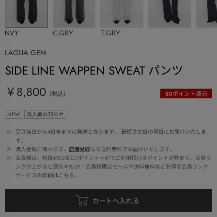
NVY
C.GRY
T.GRY
LAGUA GEM
SIDE LINE WAPPEN SWEAT パンツ
￥8,800
（税込）
80
ポイント還元
NEW
再入荷お知らせ
 ※ 
受注当日から4日後までに発送となります。 最短注文日の翌日にお届けいたしま
す。
 ※ 
購入金額に関わらず、
店舗受取
なら送料無料でお届けいたします。
 ※ 
会員様は、税抜¥100毎に1ポイント＝¥1でご利用頂けるポイントが貯まり、会員ラ
ンクが上がると還元率もUP！会員様限定セールや送料無料などお得な会員ランク
サービスの
詳細はこちら
。