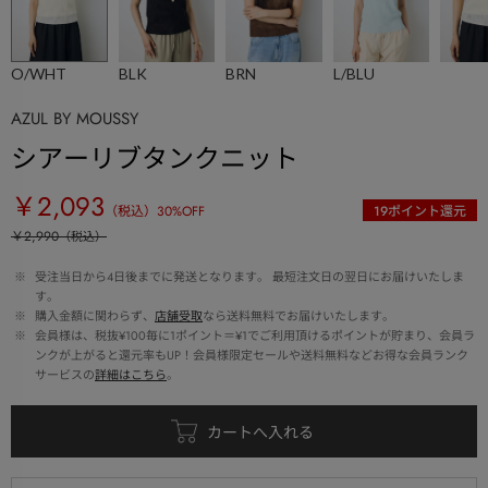
O/WHT
BLK
BRN
L/BLU
AZUL BY MOUSSY
シアーリブタンクニット
￥2,093
（税込）
30
%OFF
19
ポイント還元
￥2,990
（税込）
 ※ 
受注当日から4日後までに発送となります。 最短注文日の翌日にお届けいたしま
す。
 ※ 
購入金額に関わらず、
店舗受取
なら送料無料でお届けいたします。
 ※ 
会員様は、税抜¥100毎に1ポイント＝¥1でご利用頂けるポイントが貯まり、会員ラ
ンクが上がると還元率もUP！会員様限定セールや送料無料などお得な会員ランク
サービスの
詳細はこちら
。