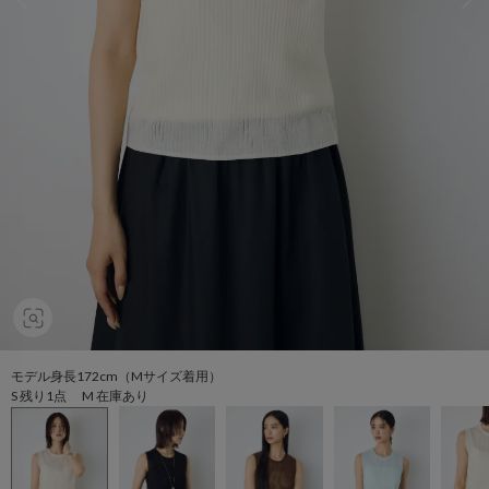
モデル身長172cm（Mサイズ着用）
S 残り1点 M 在庫あり