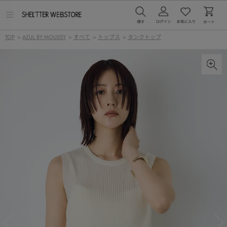
メ
ニ
ュ
TOP
>
AZUL BY MOUSSY
>
すべて
>
トップス
>
タンクトップ
ー
を
開
く