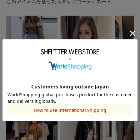
このアイテムを使ったスタッフコーディネート
AZUL BY MOUSSY
AZUL BY MOUSSY
AZUL BY MO
八田理菜
Kotone .
南美羽
157cm
160cm
155cm