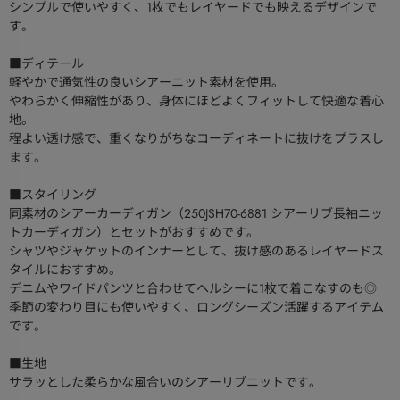
シンプルで使いやすく、1枚でもレイヤードでも映えるデザインで
す。
■ディテール
軽やかで通気性の良いシアーニット素材を使用。
やわらかく伸縮性があり、身体にほどよくフィットして快適な着心
地。
程よい透け感で、重くなりがちなコーディネートに抜けをプラスし
ます。
■スタイリング
同素材のシアーカーディガン（250JSH70-6881 シアーリブ長袖ニッ
トカーディガン）とセットがおすすめです。
シャツやジャケットのインナーとして、抜け感のあるレイヤードス
タイルにおすすめ。
デニムやワイドパンツと合わせてヘルシーに1枚で着こなすのも◎
季節の変わり目にも使いやすく、ロングシーズン活躍するアイテム
です。
■生地
サラッとした柔らかな風合いのシアーリブニットです。