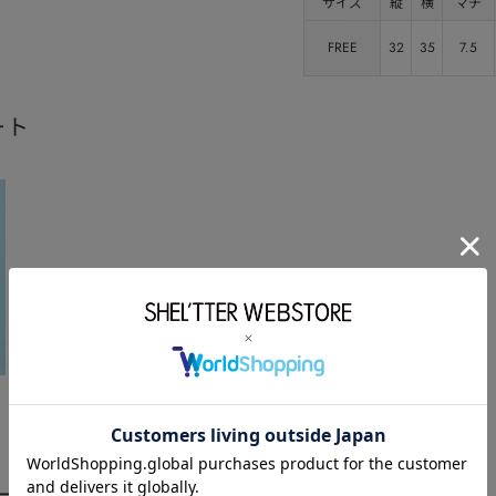
サイズ
縦
横
マチ
FREE
32
35
7.5
ート
ーディネート