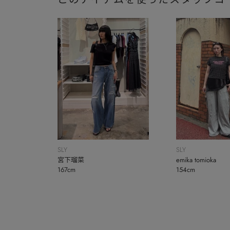
SLY
SLY
宮下瑠菜
emika tomioka
167cm
154cm