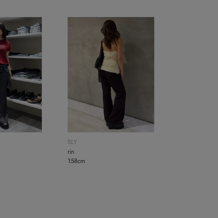
SLY
rin
158cm