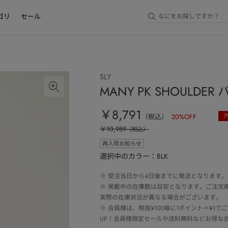
ゴリ
セール
SLY
MANY PK SHOULDER
￥8,791
7
（税込）
20
%OFF
￥10,989
（税込）
再入荷お知らせ
選択中のカラー：BLK
※
受注当日から4日後までに発送となります。
※
掲載中の在庫数は目安となります。ご注文
実際の在庫状況が異なる場合がございます。
※
会員様は、税抜¥100毎に1ポイント＝¥1
UP！会員様限定セールや送料無料などお得な