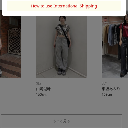
SLY
SLY
山崎湖叶
東坂あみり
160cm
158cm
もっと見る