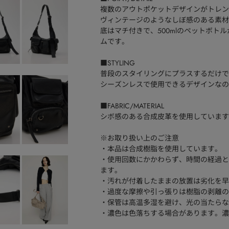
複数のアウトポケットデザインがトレン
ヴィンテージのようなしぼ感のある素材
底はマチ付きで、500mlのペットボ
ムです。
■STYLING
普段のスタイリングにプラスするだけで
シーズンレスで使用できるデザインなの
■FABRIC/MATERIAL
シボ感のある合成皮革を使用しています
※お取り扱い上のご注意
・本品は合成樹脂を使用しています。
・使用回数にかかわらず、時間の経過と
ます。
・汚れが付着したままの放置は劣化を早
・過度な摩擦や引っ張りは樹脂の剥離の
・保管は高温多湿を避け、光の当たらな
・濃色は色落ちする場合があります。濃