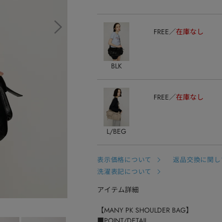
FREE
在庫なし
BLK
FREE
在庫なし
L/BEG
表示価格について
返品交換に関し
洗濯表記について
アイテム詳細
【MANY PK SHOULDER BAG】
■POINT/DETAIL