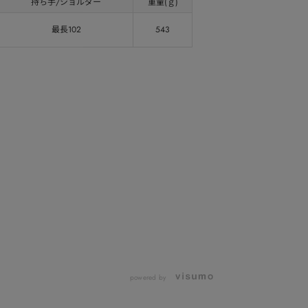
持ち手/ショルダー
重量(ｇ)
最長102
543
powered by