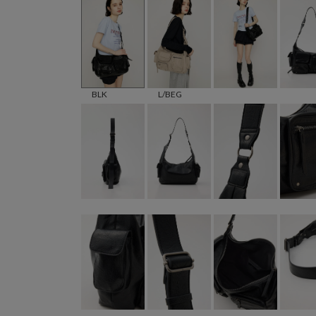
BLK
L/BEG