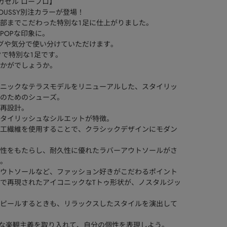
ダス ガゼル ロープロ】
OからMOUSSY別注カラーが登場！
部までこだわった特別な１足に仕上がりました。
POPな印象に。
グや気分で使い分けていただけます。
ックで特別な１足です。
かがでしょうか。
ニックなテラスモデルをリニューアルした、スタイリッ
のためのシューズ。
再設計。
タイリッシュなシルエットが特徴。
工繊維を使用することで、クラシックデザインにモダン
性をもたらし、耐久性に優れたラバーアウトソールがさ
。
ウトソールなど、ファッション好きがこだわるポイント
で再現されたアイコニックなTトゥ形状が、ノスタルジッ
ピールするときも、リラックスしたスタイルを演出して
sの反骨的な楽観主義を取り入れて、自分の個性を表現しよう。