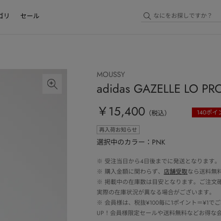
ゴリ
セール
MOUSSY
adidas GAZELLE LO PR
￥15,400
140
ポイ
（税込）
再入荷お知らせ
選択中のカラー：PNK
※
受注当日から4日後までに発送となります。
※
購入金額に関わらず、
店舗受取
なら送料無
※
掲載中の在庫数は目安となります。ご注文
実際の在庫状況が異なる場合がございます。
※
会員様は、税抜¥100毎に1ポイント＝¥1
UP！会員様限定セールや送料無料などお得な