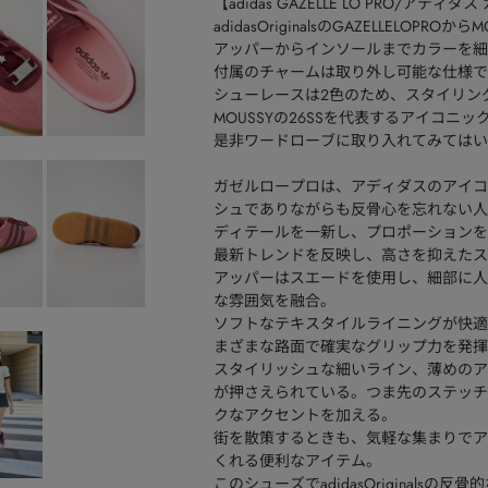
【adidas GAZELLE LO PRO/アディ
adidasOriginalsのGAZELLELOPR
アッパーからインソールまでカラーを細
付属のチャームは取り外し可能な仕様で
シューレースは２色のため、スタイリン
MOUSSYの26SSを代表するアイコニ
是非ワードローブに取り入れてみてはい
ガゼルロープロは、アディダスのアイコ
シュでありながらも反骨心を忘れない人
ディテールを一新し、プロポーションを
最新トレンドを反映し、高さを抑えたス
アッパーはスエードを使用し、細部に人
な雰囲気を融合。
ソフトなテキスタイルライニングが快適
まざまな路面で確実なグリップ力を発揮
スタイリッシュな細いライン、薄めのア
が押さえられている。つま先のステッチ
クなアクセントを加える。
街を散策するときも、気軽な集まりでア
くれる便利なアイテム。
このシューズでadidasOriginal