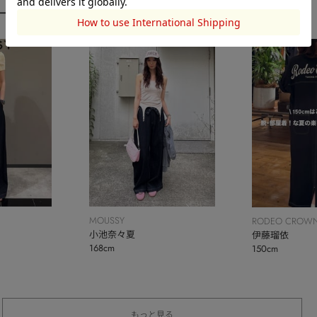
ーディネート
MOUSSY
RODEO CROWN
小池奈々夏
BOWL
伊藤瑠依
168cm
150cm
もっと見る