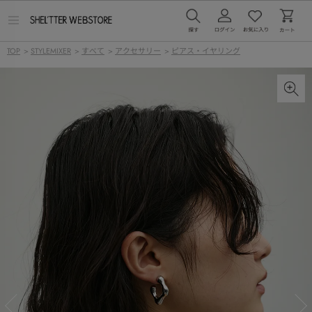
メ
ニ
ュ
TOP
>
STYLEMIXER
>
すべて
>
アクセサリー
>
ピアス・イヤリング
ー
を
開
く