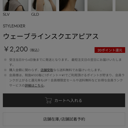
SLV
GLD
STYLEMIXER
ウェーブラインスクエアピアス
￥2,200
（税込）
20
ポイント還元
 ※ 
受注当日から4日後までに発送となります。 最短注文日の翌日にお届けいたしま
す。
 ※ 
購入金額に関わらず、
店舗受取
なら送料無料でお届けいたします。
 ※ 
会員様は、税抜¥100毎に1ポイント＝¥1でご利用頂けるポイントが貯まり、会員ラ
ンクが上がると還元率もUP！会員様限定セールや送料無料などお得な会員ランク
サービスの
詳細はこちら
。