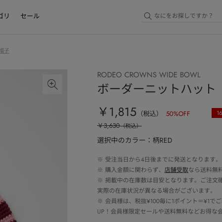
ゴリ
セール
帽子
RODEO CROWNS WIDE BOWL
ボーダーニットハット
￥1,815
1
（税込）
50
%OFF
￥3,630
（税込）
選択中のカラー：柄RED
※
受注当日から4日後までに発送となります。
※
購入金額に関わらず、
店舗受取
なら送料無
※
掲載中の在庫数は目安となります。ご注文
実際の在庫状況が異なる場合がございます。
※
会員様は、税抜¥100毎に1ポイント＝¥1
UP！会員様限定セールや送料無料などお得な