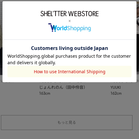
 WIDE
RODEO CROWNS WIDE
RODEO CROWN
BOWL
じょんれのん（田中伶音）
BOWL
YUUKI
163cm
162cm
もっと見る