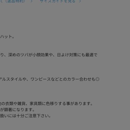
て（返品特約）
サイズガイドを見る
ハット。
り、深めのツバが小顔効果や、日よけ対策にも最適で
アルスタイルや、ワンピースなどとのカラー合わせも◎
他の衣類や雑貨、家具類に色移りする事があります。
が顕著になります。
扱いには十分ご注意下さい。