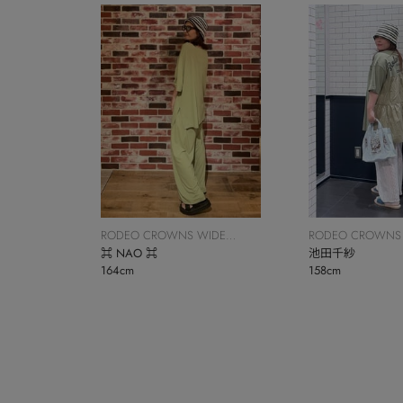
RODEO CROWNS WIDE
RODEO CROWNS
BOWL
⌘ NAO ⌘
BOWL
池田千紗
164cm
158cm