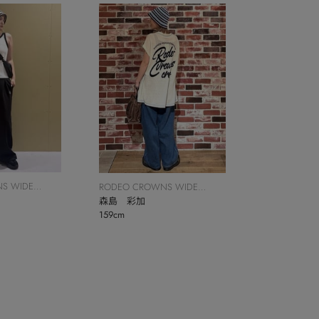
S WIDE
RODEO CROWNS WIDE
BOWL
森島 彩加
159cm