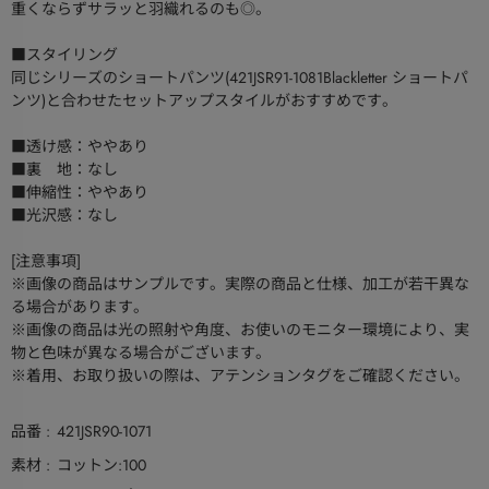
重くならずサラッと羽織れるのも◎。
■スタイリング
同じシリーズのショートパンツ(421JSR91-1081Blackletter ショートパ
ンツ)と合わせたセットアップスタイルがおすすめです。
■透け感：ややあり
■裏 地：なし
■伸縮性：ややあり
■光沢感：なし
[注意事項]
※画像の商品はサンプルです。実際の商品と仕様、加工が若干異な
る場合があります。
※画像の商品は光の照射や角度、お使いのモニター環境により、実
物と色味が異なる場合がございます。
※着用、お取り扱いの際は、アテンションタグをご確認ください。
品番
421JSR90-1071
素材
コットン:100