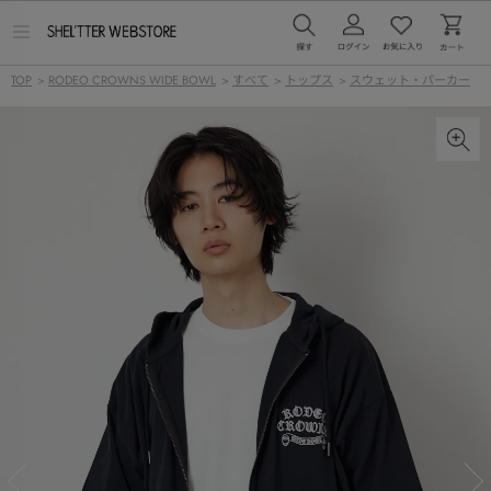
メ
ニ
ュ
TOP
>
RODEO CROWNS WIDE BOWL
>
すべて
>
トップス
>
スウェット・パーカー
ー
を
開
く