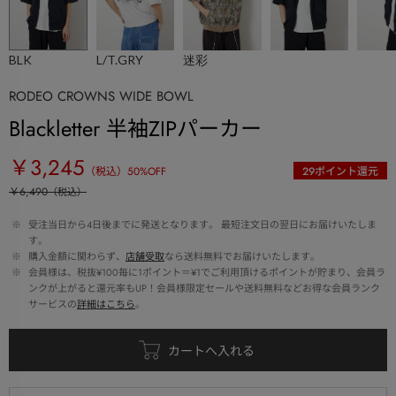
BLK
L/T.GRY
迷彩
RODEO CROWNS WIDE BOWL
Blackletter 半袖ZIPパーカー
￥3,245
（税込）
50
%OFF
29
ポイント還元
￥6,490
（税込）
 ※ 
受注当日から4日後までに発送となります。 最短注文日の翌日にお届けいたしま
す。
 ※ 
購入金額に関わらず、
店舗受取
なら送料無料でお届けいたします。
 ※ 
会員様は、税抜¥100毎に1ポイント＝¥1でご利用頂けるポイントが貯まり、会員ラ
ンクが上がると還元率もUP！会員様限定セールや送料無料などお得な会員ランク
サービスの
詳細はこちら
。