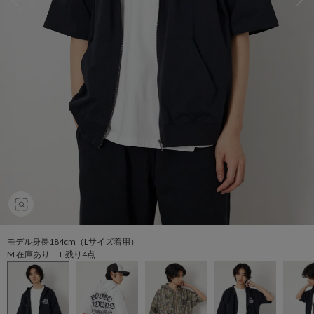
モデル身長184cm（Lサイズ着用）
M 在庫あり L 残り4点