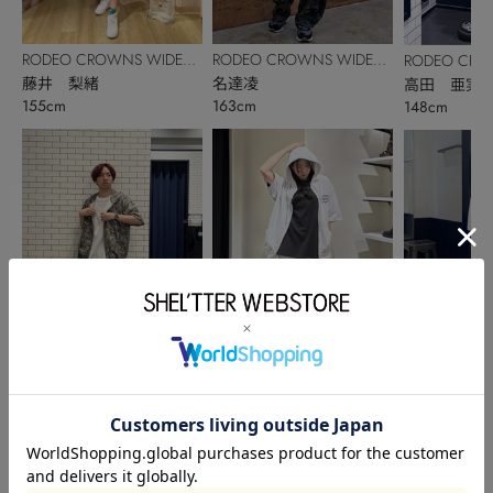
RODEO CROWNS WIDE
RODEO CROWNS WIDE
RODEO CRO
BOWL
藤井 梨緒
BOWL
名達凌
BOWL
高田 亜実
155cm
163cm
148cm
RODEO CROWNS WIDE
RODEO CROWNS WIDE
RODEO CRO
BOWL
福間大翔
BOWL
SAE
BOWL
岡﨑裕美
177cm
159cm
150cm
このアイテムを見た人がチェックしている商品