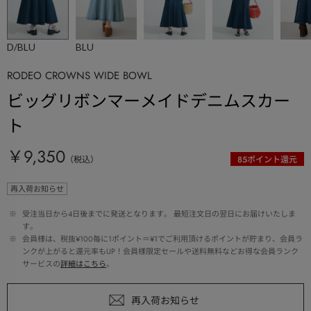
D/BLU
BLU
RODEO CROWNS WIDE BOWL
ビッグリボンマーメイドデニムスカー
ト
￥9,350
（税込）
85
ポイント還元
再入荷お知らせ
 ※ 
受注当日から4日後までに発送となります。 最短注文日の翌日にお届けいたしま
す。
 ※ 
会員様は、税抜¥100毎に1ポイント＝¥1でご利用頂けるポイントが貯まり、会員ラ
ンクが上がると還元率もUP！会員様限定セールや送料無料などお得な会員ランク
サービスの
詳細はこちら
。