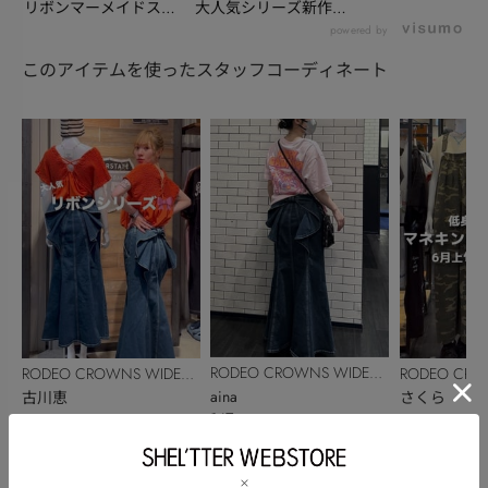
リボンマーメイドスカ
大人気シリーズ新作ビ
ート/mako
ッグリボンマーメイ
powered by
ド...
このアイテムを使ったスタッフコーディネート
RODEO CROWNS WIDE
RODEO CROWNS WIDE
RODEO CRO
BOWL
aina
BOWL
古川恵
BOWL
さくら
147cm
157cm
153cm