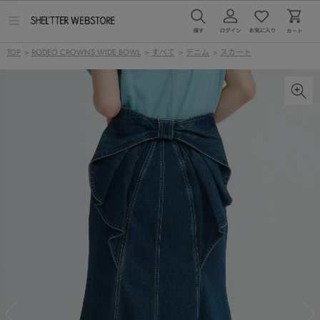
メ
ニ
ュ
TOP
>
RODEO CROWNS WIDE BOWL
>
すべて
>
デニム
>
スカート
ー
を
開
く