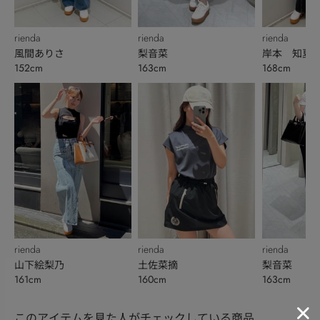
rienda
rienda
rienda
風間ありさ
梨音菜
岸本 知夏
152cm
163cm
168cm
rienda
rienda
rienda
山下絵梨乃
土佐菜摘
梨音菜
161cm
160cm
163cm
このアイテムを見た人がチェックしている商品