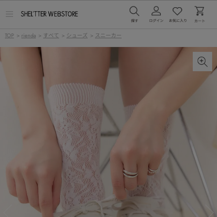
メ
ニ
ュ
TOP
>
rienda
>
すべて
>
シューズ
>
スニーカー
ー
を
開
く