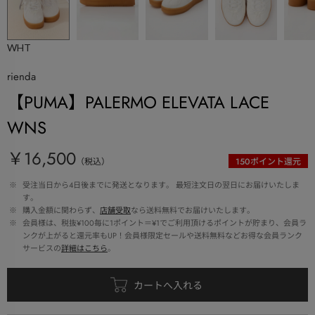
WHT
rienda
【PUMA】PALERMO ELEVATA LACE
WNS
￥16,500
（税込）
150
ポイント還元
 ※ 
受注当日から4日後までに発送となります。 最短注文日の翌日にお届けいたしま
す。
 ※ 
購入金額に関わらず、
店舗受取
なら送料無料でお届けいたします。
 ※ 
会員様は、税抜¥100毎に1ポイント＝¥1でご利用頂けるポイントが貯まり、会員ラ
ンクが上がると還元率もUP！会員様限定セールや送料無料などお得な会員ランク
サービスの
詳細はこちら
。